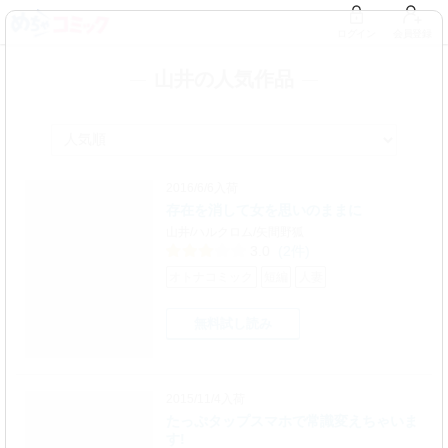
ログイン
会員登録
山井の人気作品
2016/6/6入荷
存在を消して女を思いのままに
山井/ハルクロム/矢間野狐
3.0
(2件)
オトナコミック
短編
人妻
無料試し読み
2015/11/4入荷
たっぷタップスマホで常識変えちゃいま
す!