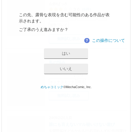
山井/ばっさ
3.0
(6件)
この先、露骨な表現を含む可能性のある作品が表
オトナコミック
フルカラー
学園
示されます。
複数プレイ
ご了承のうえ進みますか？
無料試し読み
この操作について
？
はい
2012/1/11入荷
私の悩み
いいえ
山井
(0件)
オトナコミック
同居
めちゃコミック
©MechaComic, Inc.
無料試し読み
2009/2/20入荷
誰にも言えないマル秘いけない遊び
矢間野狐/すどおかおる/小石川れんず/山井/瑠夏ひ