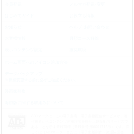
会員登録
メルマガ登録･変更
はじめてガイド
お役立ち情報
お知らせ
ヘルプ･お問い合わせ
お客様情報
月額コース解除
表示コンテンツ設定
推奨環境
ホーム画面へのアイコン追加方法
データバックアップ
※機種変更する前に必ずご確認ください。
漫画家募集
海賊版に関する取組みについて
ABJマークは、この電子書店・電子書籍配信サービスが、著
作権者からコンテンツ使用許諾を得た正規版配信サービスで
あることを示す登録商標（登録番号 第6091713号）です。詳
しくは［ABJマーク］または［電子出版制作・流通協議会］