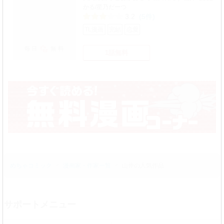
かる/星乃だーつ
3.2
(5件)
TL漫画
完結
恋愛
毎日
無料
1話無料
めちゃコミック
漫画家・作家一覧
山井の人気作品
サポートメニュー