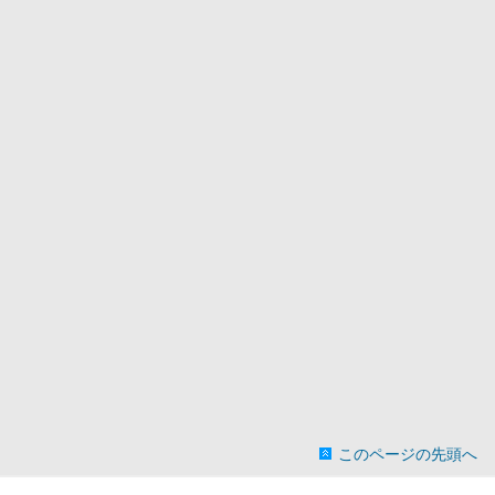
このページの先頭へ