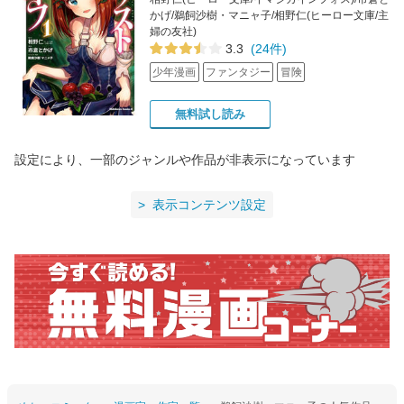
かげ/鵜飼沙樹・マニャ子/相野仁(ヒーロー文庫/主
婦の友社)
3.3
(24件)
少年漫画
ファンタジー
冒険
無料試し読み
設定により、一部のジャンルや作品が非表示になっています
表示コンテンツ設定