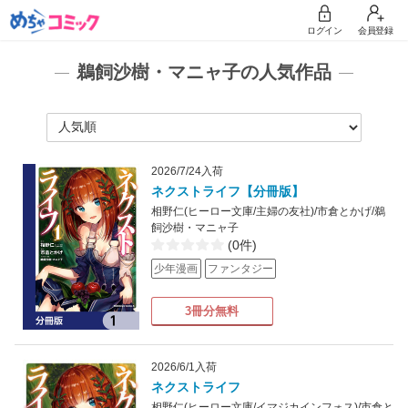
ログイン
会員登録
鵜飼沙樹・マニャ子の人気作品
2026/7/24入荷
ネクストライフ【分冊版】
相野仁(ヒーロー文庫/主婦の友社)/市倉とかげ/鵜
飼沙樹・マニャ子
(0件)
少年漫画
ファンタジー
3冊分無料
2026/6/1入荷
ネクストライフ
相野仁(ヒーロー文庫/イマジカインフォス)/市倉と