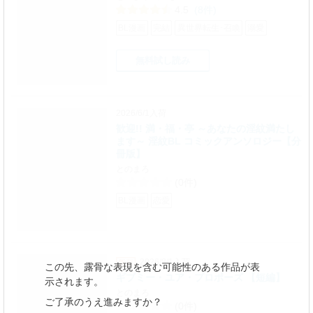
4.5
(8件)
BL漫画
完結
異世界転生･召喚
溺愛
無料試し読み
2026/6/1入荷
歓迎!! 満・福・亭 ～あなたの淫紋満たし
ます～ 淫紋BL コミックアンソロジー【分
冊版】
とのまろ
(0件)
BL漫画
恋愛
2026/8/1入荷
この先、露骨な表現を含む可能性のある作品が表
ギブミー・ユア・プロポーズ 【短編】
示されます。
とのまろ
ご了承のうえ進みますか？
(0件)