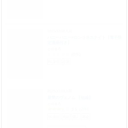
2025/12/16入荷
バニーバニー×ロンリネスナイト【電子限
定漫画付き】
とのまろ
(0件)
BL漫画
恋愛
2025/12/18入荷
最愛のヴェノム 【短編】
とのまろ
3.5
(2件)
BL漫画
完結
隣人
再会