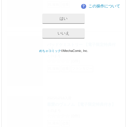
BL漫画
恋愛
この操作について
？
はい
いいえ
2025/12/18入荷
バッドケミストリー 【電子限定特典付
き】
めちゃコミック
©MechaComic, Inc.
とのまろ
(0件)
BL漫画
恋愛
ファンタジー
2025/12/18入荷
最愛のヴェノム 【電子限定特典付き】
とのまろ
(0件)
BL漫画
恋愛