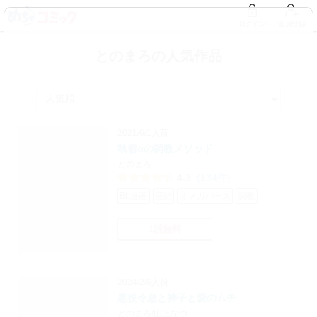
ログイン
会員登録
とのまろの人気作品
2021/6/1入荷
執着αの調教メソッド
とのまろ
4.3
(134件)
BL漫画
完結
オメガバース
調教
1話無料
2024/2/6入荷
悪役令息と神子と愛のムチ
とのまろ/山上なつ