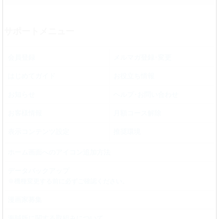
サポートメニュー
会員登録
メルマガ登録･変更
はじめてガイド
お役立ち情報
お知らせ
ヘルプ･お問い合わせ
お客様情報
月額コース解除
表示コンテンツ設定
推奨環境
ホーム画面へのアイコン追加方法
データバックアップ
※機種変更する前に必ずご確認ください。
漫画家募集
海賊版に関する取組みについて