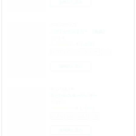
無料試し読み
2025/12/18入荷
バッドケミストリー 【短編】
とのまろ
4.0
(5件)
BL漫画
完結
ファンタジー
人外
無料試し読み
2023/1/13入荷
君だけのスターゲイザー
とのまろ
4.1
(7件)
BL漫画
完結
芸能人
淫乱
無料試し読み