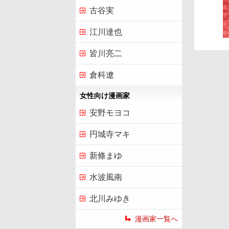
古谷実
江川達也
皆川亮二
倉科遼
女性向け漫画家
安野モヨコ
円城寺マキ
新條まゆ
水波風南
北川みゆき
漫画家一覧へ