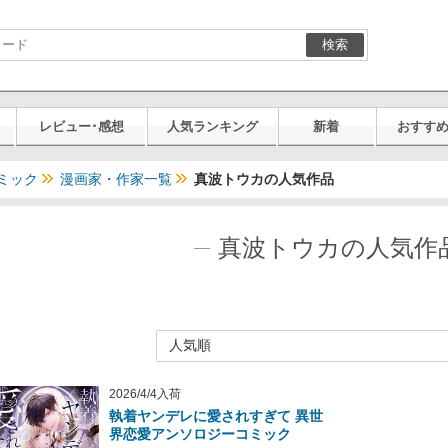
検索
レビュー･感想
人気ランキング
新着
おすす
ミック
漫画家・作家一覧
真波トウカの人気作品
真波トウカの人気作
2026/4/4入荷
執着ヤンデレに愛されすぎて 異世
界恋愛アンソロジーコミック