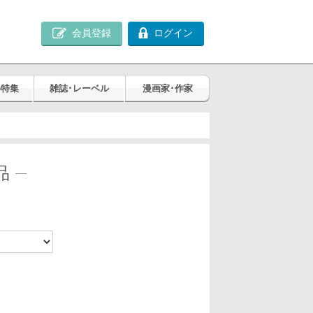
会員登録
ログイン
め特集
雑誌･レーベル
漫画家･作家
品