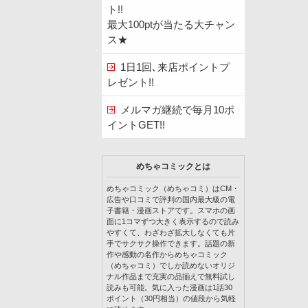
ト!!
最大100ptが当たる大チャン
ス★
1日1回､来店ポイントプ
レゼント!!
メルマガ継続で毎月10ポ
イントGET!!
めちゃコミックとは
めちゃコミック（めちゃコミ）はCM・
広告や口コミで評判の国内最大級の電
子書籍・漫画ストアです。スマホの画
面に1コマずつ大きく表示するので読み
やすくて、わざわざ拡大しなくても片
手でサクサク操作できます。話題の新
作や感動の名作からめちゃコミック
（めちゃコミ）でしか読めないオリジ
ナル作品まで充実の品揃えで無料試し
読みも可能。気に入った漫画は1話30
ポイント（30円相当）の値段から気軽