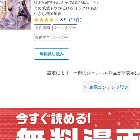
柊木MeI/琴子/はんそで/編乃肌/ふじもと
まめ/真波トウカ/るびる/イシクロ/あお
いさり/美原風香
3.9
(17件)
女性漫画
ファンタジー
異世界ファンタジー
無料試し読み
設定により、一部のジャンルや作品が非表示に
表示コンテンツ設定