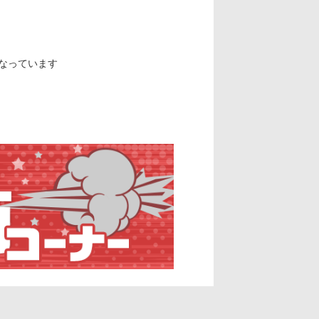
なっています