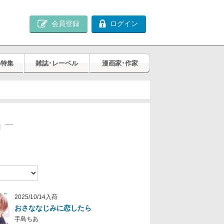
会員登録
ログイン
め特集
雑誌･レーベル
漫画家･作家
品
2025/10/14入荷
おさななじみに恋したら
手島ちあ