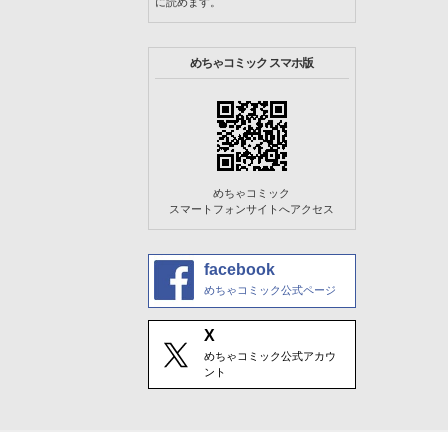
に読めます。
めちゃコミック スマホ版
めちゃコミック
スマートフォンサイトへアクセス
facebook
めちゃコミック公式ページ
X
めちゃコミック公式アカウ
ント