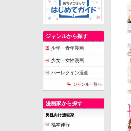
ジャンルから探す
少年・青年漫画
少女・女性漫画
ハーレクイン漫画
ジャンル一覧へ
漫画家から探す
男性向け漫画家
福本伸行