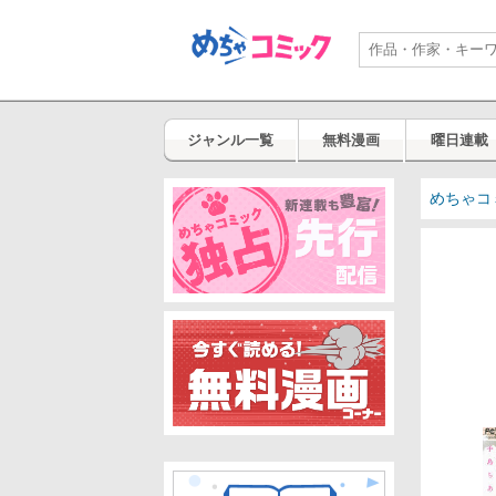
ジャンル一覧
無料漫画
曜日連載
めちゃコ