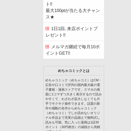
ト!!
最大100ptが当たる大チャン
ス★
1日1回､来店ポイントプ
レゼント!!
メルマガ継続で毎月10ポ
イントGET!!
めちゃコミックとは
めちゃコミック（めちゃコミ）はCM・
広告や口コミで評判の国内最大級の電
子書籍・漫画ストアです。スマホの画
面に1コマずつ大きく表示するので読み
やすくて、わざわざ拡大しなくても片
手でサクサク操作できます。話題の新
作や感動の名作からめちゃコミック
（めちゃコミ）でしか読めないオリジ
ナル作品まで充実の品揃えで無料試し
読みも可能。気に入った漫画は1話30
ポイント（30円相当）の値段から気軽