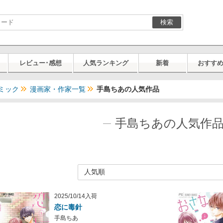
検索
レビュー･感想
人気ランキング
新着
おすす
ミック
漫画家・作家一覧
手島ちあの人気作品
手島ちあの人気作
2025/10/14入荷
恋に毒針
手島ちあ