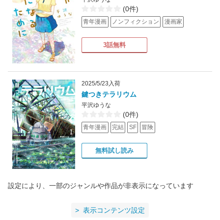
(0件)
青年漫画
ノンフィクション
漫画家
3話無料
2025/5/23入荷
鍵つきテラリウム
平沢ゆうな
(0件)
青年漫画
完結
SF
冒険
無料試し読み
設定により、一部のジャンルや作品が非表示になっています
表示コンテンツ設定