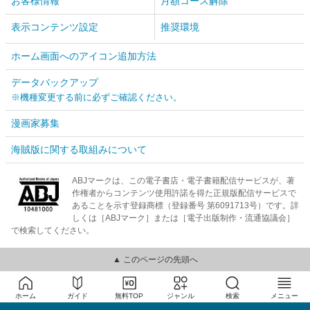
お客様情報
月額コース解除
表示コンテンツ設定
推奨環境
ホーム画面へのアイコン追加方法
データバックアップ
※機種変更する前に必ずご確認ください。
漫画家募集
海賊版に関する取組みについて
ABJマークは、この電子書店・電子書籍配信サービスが、著
作権者からコンテンツ使用許諾を得た正規版配信サービスで
あることを示す登録商標（登録番号 第6091713号）です。詳
しくは［ABJマーク］または［電子出版制作・流通協議会］
で検索してください。
▲ このページの先頭へ
ホーム
ガイド
無料TOP
ジャンル
検索
メニュー