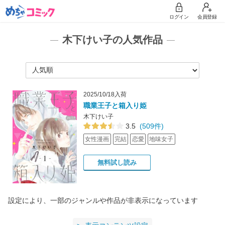
ログイン
会員登録
木下けい子の人気作品
2025/10/18入荷
職業王子と箱入り姫
木下けい子
3.5
(509件)
女性漫画
完結
恋愛
地味女子
無料試し読み
設定により、一部のジャンルや作品が非表示になっています