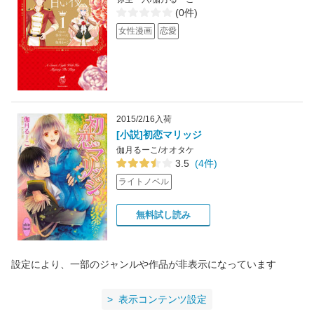
(0件)
女性漫画
恋愛
2015/2/16入荷
[小説]初恋マリッジ
伽月るーこ/オオタケ
3.5
(4件)
ライトノベル
無料試し読み
設定により、一部のジャンルや作品が非表示になっています
表示コンテンツ設定