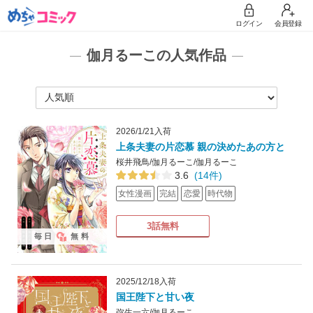
ログイン
会員登録
伽月るーこの人気作品
2026/1/21入荷
上条夫妻の片恋慕 親の決めたあの方と
桜井飛鳥/伽月るーこ/伽月るーこ
3.6
(14件)
女性漫画
完結
恋愛
時代物
3話無料
毎日
無料
2025/12/18入荷
国王陛下と甘い夜
弥生一六/伽月るーこ