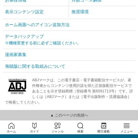
お客様情報
月額コース解除
表示コンテンツ設定
推奨環境
ホーム画面へのアイコン追加方法
データバックアップ
※機種変更する前に必ずご確認ください。
漫画家募集
海賊版に関する取組みについて
ABJマークは、この電子書店・電子書籍配信サービスが、著
作権者からコンテンツ使用許諾を得た正規版配信サービスで
あることを示す登録商標（登録番号 第6091713号）です。詳
しくは［ABJマーク］または［電子出版制作・流通協議会］
で検索してください。
▲ このページの先頭へ
ホーム
ガイド
ジャンル
検索
曜日連載
メニュー