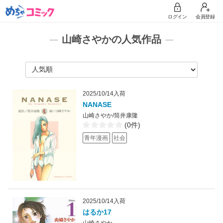
ログイン
会員登録
山崎さやかの人気作品
2025/10/14入荷
NANASE
山崎さやか/筒井康隆
(0件)
青年漫画
社会
2025/10/14入荷
はるか17