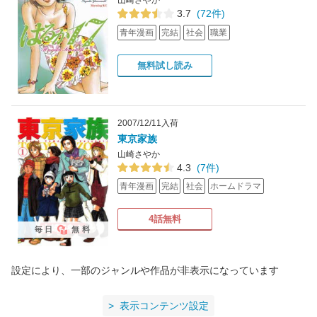
山崎さやか
3.7
(72件)
青年漫画
完結
社会
職業
無料試し読み
2007/12/11入荷
東京家族
山崎さやか
4.3
(7件)
青年漫画
完結
社会
ホームドラマ
4話無料
毎日
無料
設定により、一部のジャンルや作品が非表示になっています
表示コンテンツ設定