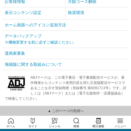
お客様情報
月額コース解除
表示コンテンツ設定
推奨環境
ホーム画面へのアイコン追加方法
データバックアップ
※機種変更する前に必ずご確認ください。
漫画家募集
海賊版に関する取組みについて
ABJマークは、この電子書店・電子書籍配信サービスが、著
作権者からコンテンツ使用許諾を得た正規版配信サービスで
あることを示す登録商標（登録番号 第6091713号）です。詳
しくは［ABJマーク］または［電子出版制作・流通協議会］
で検索してください。
▲ このページの先頭へ
ホーム
ガイド
ジャンル
検索
曜日連載
メニュー