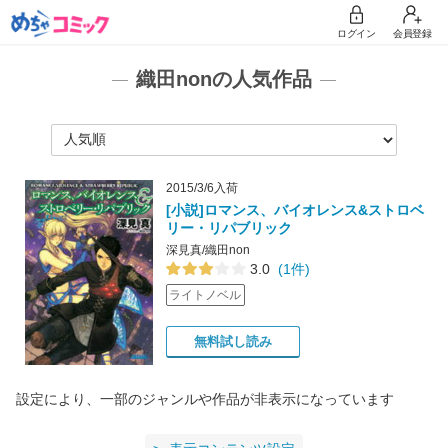
ログイン
会員登録
織田nonの人気作品
2015/3/6入荷
[小説]ロマンス、バイオレンス&ストロベ
リー・リパブリック
深見真/織田non
3.0
(1件)
ライトノベル
無料試し読み
設定により、一部のジャンルや作品が非表示になっています