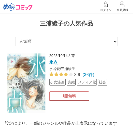
ログイン
会員登録
三浦綾子の人気作品
2025/10/14入荷
氷点
水谷愛/三浦綾子
3.9
(36件)
少女漫画
完結
メディア化
社会
1話無料
設定により、一部のジャンルや作品が非表示になっています