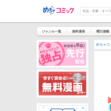
ジャンル一覧
無料漫画
曜日連載
めちゃコ