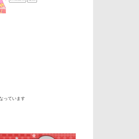
なっています