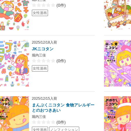
(0件)
女性漫画
2025/12/18入荷
JKニコタン
堀内三佳
(0件)
女性漫画
2025/12/15入荷
まんぷくニコタン 食物アレルギー
とのおつきあい
堀内三佳
(0件)
女性漫画
ノンフィクション