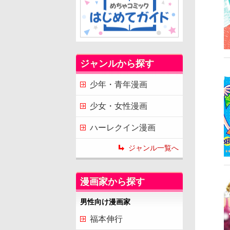
ジャンルから探す
少年・青年漫画
少女・女性漫画
ハーレクイン漫画
ジャンル一覧へ
漫画家から探す
男性向け漫画家
福本伸行