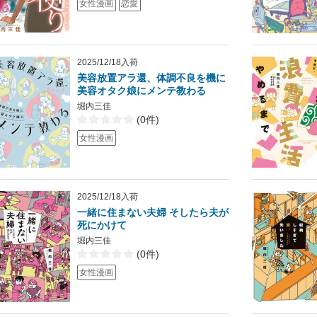
女性漫画
恋愛
2025/12/18入荷
美容放置アラ還、体調不良を機に
美容オタク娘にメンテ教わる
堀内三佳
(0件)
女性漫画
2025/12/18入荷
一緒に住まない夫婦 そしたら夫が
死にかけて
堀内三佳
(0件)
女性漫画