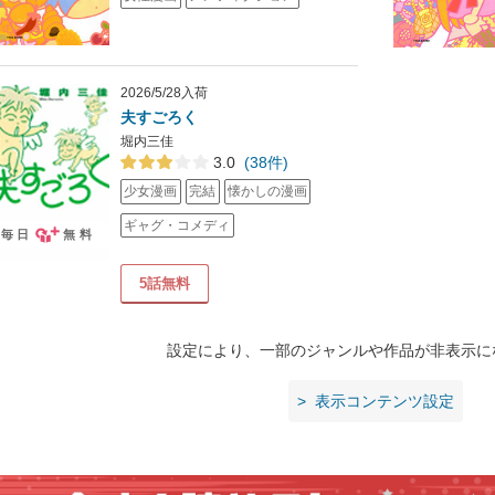
2026/5/28入荷
夫すごろく
堀内三佳
3.0
(38件)
少女漫画
完結
懐かしの漫画
ギャグ・コメディ
毎日
無料
5話無料
設定により、一部のジャンルや作品が非表示に
表示コンテンツ設定