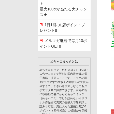
ト!!
最大100ptが当たる大チャン
ス★
1日1回､来店ポイントプ
レゼント!!
メルマガ継続で毎月10ポ
イントGET!!
めちゃコミックとは
めちゃコミック（めちゃコミ）はCM・
広告や口コミで評判の国内最大級の電
子書籍・漫画ストアです。スマホの画
面に1コマずつ大きく表示するので読み
やすくて、わざわざ拡大しなくても片
手でサクサク操作できます。話題の新
作や感動の名作からめちゃコミック
（めちゃコミ）でしか読めないオリジ
ナル作品まで充実の品揃えで無料試し
読みも可能。気に入った漫画は1話30
ポイント（30円相当）の値段から気軽