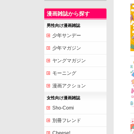
漫画雑誌から探す
男性向け漫画雑誌
少年サンデー
少年マガジン
ヤングマガジン
モーニング
漫画アクション
女性向け漫画雑誌
Sho-Comi
別冊フレンド
Cheese!