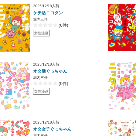
2025/12/18入荷
ケチ活ニコタン
堀内三佳
(0件)
女性漫画
2025/12/18入荷
オタ活ぐっちゃん
堀内三佳
(0件)
女性漫画
2025/12/18入荷
オタ女子ぐっちゃん
堀内三佳