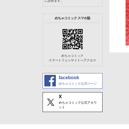
に読めます。
めちゃコミック スマホ版
めちゃコミック
スマートフォンサイトへアクセス
facebook
めちゃコミック公式ページ
X
めちゃコミック公式アカウ
ント