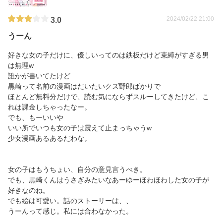
2024/02/22 21:00
3.0
うーん
好きな女の子だけに、優しいってのは鉄板だけど束縛がすぎる男
は無理w
誰かが書いてたけど
黒崎って名前の漫画はだいたいクズ野郎ばかりで
ほとんど無料分だけで、読む気にならずスルーしてきたけど、こ
れは課金しちゃったなー。
でも、もーいいや
いい所でいつも女の子は震えて止まっちゃうw
少女漫画あるあるだわな。
女の子はもうちょい、自分の意見言うべき。
でも、黒崎くんはうさぎみたいなあーゆーほわほわした女の子が
好きなのね。
でも絵は可愛い。話のストーリーは、、
うーんって感じ。私には合わなかった。