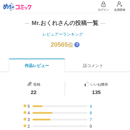
ログイン
会員登録
Mr.おくれさんの投稿一覧
レビュアーランキング
20565
位
？
作品レビュー
話コメント
投稿
いいね獲得
22
135
5
4
18%
4
8
36%
3
7
32%
2
0