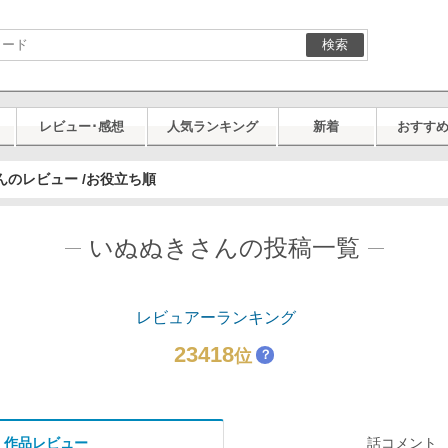
検索
レビュー･感想
人気ランキング
新着
おすす
んのレビュー /お役立ち順
いぬぬきさんの投稿一覧
レビュアーランキング
23418
位
？
作品レビュー
話コメント