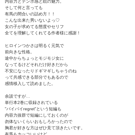
内容力とテンポ感と絵の魅力。
そして何と言っても
有馬の間合いの詰め方！！
こんな出来た男いないよっ♡
女の子が求めてる態度やセリフ
全てを理解してくれてる作者様に感謝！
ヒロインつかさは明るく元気で
前向きな性格。
途中からちょっとモジモジ女に
なってるけどそれだけ好きだから
不安になったりドギマギしちゃうのね
って共感できる部分でもあるので
感情移入して読めました。
余談ですが…
単行本2巻に収録されている
"バイバイregret"という短編も
内容力抜群で短編にしておくのが
勿体ないくらいおもしろかったので
胸君が好きな方はぜひ見て頂きたいです。
有馬もカッコいいけど