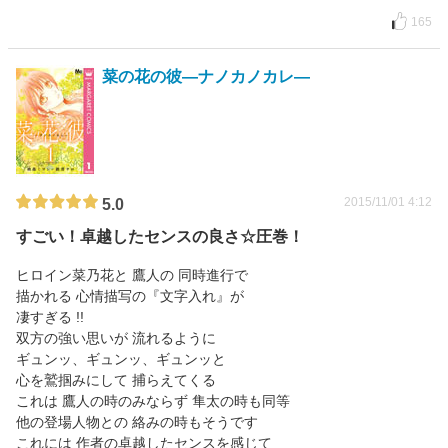
165
菜の花の彼―ナノカノカレ―
2015/11/01 4:12
5.0
すごい！卓越したセンスの良さ☆圧巻！
ヒロイン菜乃花と 鷹人の 同時進行で
描かれる 心情描写の『文字入れ』が
凄すぎる !!
双方の強い思いが 流れるように
ギュンッ、ギュンッ、ギュンッと
心を鷲掴みにして 捕らえてくる
これは 鷹人の時のみならず 隼太の時も同等
他の登場人物との 絡みの時もそうです
これには 作者の卓越したセンスを感じて