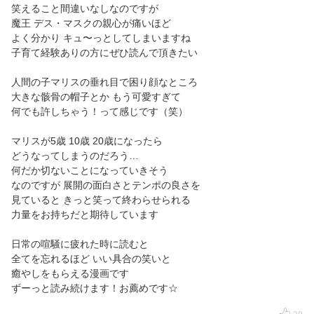
笑えること間違いなしなのですが
魔王 デス・マスクの親心が痛いほど
よく分かり キュ〜っとしてしまいますね
子育て経験ありの方にぜひ読んで頂きたい
人間の子マリスの垂れ目で困り顔なところ
大きな骸骨の帽子とか もう可愛すぎて
何でも許しちゃう！って感じです（笑）
マリスが5歳 10歳 20歳になったら
どうなってしまうのだろう…
何だか切ないことになっていきそう
なのですが 展開の面白さとテンポの良さを
見ていると きっと笑って終わらせられる
力量をお持ちだと期待しています
日常の喧騒に疲れた時に読むと
全てを忘れるほど いい具合の笑いと
癒やしをもらえる漫画です
ずーっと読み続けます！お薦めです☆