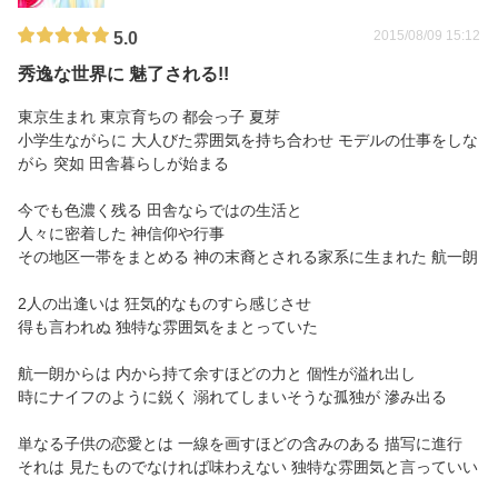
2015/08/09 15:12
5.0
秀逸な世界に 魅了される!!
東京生まれ 東京育ちの 都会っ子 夏芽
小学生ながらに 大人びた雰囲気を持ち合わせ モデルの仕事をしな
がら 突如 田舎暮らしが始まる
今でも色濃く残る 田舎ならではの生活と
人々に密着した 神信仰や行事
その地区一帯をまとめる 神の末裔とされる家系に生まれた 航一朗
2人の出逢いは 狂気的なものすら感じさせ
得も言われぬ 独特な雰囲気をまとっていた
航一朗からは 内から持て余すほどの力と 個性が溢れ出し
時にナイフのように鋭く 溺れてしまいそうな孤独が 滲み出る
単なる子供の恋愛とは 一線を画すほどの含みのある 描写に進行
それは 見たものでなければ味わえない 独特な雰囲気と言っていい