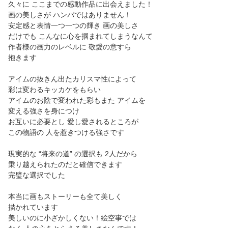
久々に ここまでの感動作品に出会えました！
画の美しさが ハンパではありません！
安定感と表情一つ一つの輝き 画の美しさ
だけでも こんなに心を掴まれてしまうなんて
作者様の画力のレベルに 敬愛の意すら
抱きます
アイムの抜きん出たカリスマ性によって
彩は変わるキッカケをもらい
アイムのお陰で変われた彩もまた アイムを
変える強さを身につけ
お互いに必要とし 愛し愛されるところが
この物語の 人を惹きつける強さです
現実的な “将来の道” の選択も 2人だから
乗り越えられたのだと確信できます
完璧な選択でした
本当に画もストーリーも全て美しく
描かれています
美しいのに小ざかしくない！絵空事では