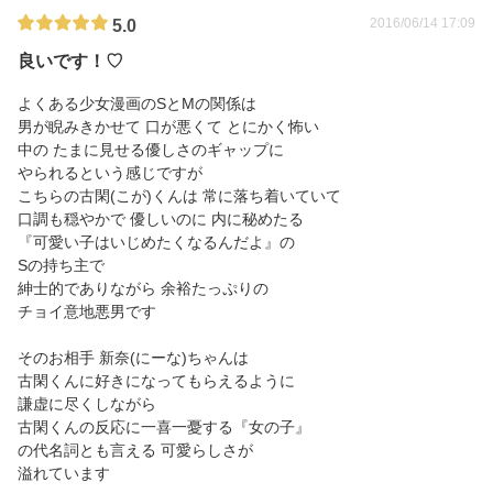
2016/06/14 17:09
5.0
良いです！♡
よくある少女漫画のSとMの関係は
男が睨みきかせて 口が悪くて とにかく怖い
中の たまに見せる優しさのギャップに
やられるという感じですが
こちらの古閑(こが)くんは 常に落ち着いていて
口調も穏やかで 優しいのに 内に秘めたる
『可愛い子はいじめたくなるんだよ』の
Sの持ち主で
紳士的でありながら 余裕たっぷりの
チョイ意地悪男です
そのお相手 新奈(にーな)ちゃんは
古閑くんに好きになってもらえるように
謙虚に尽くしながら
古閑くんの反応に一喜一憂する『女の子』
の代名詞とも言える 可愛らしさが
溢れています