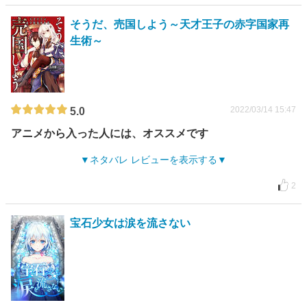
そうだ、売国しよう～天才王子の赤字国家再
生術～
2022/03/14 15:47
5.0
アニメから入った人には、オススメです
ネタバレ レビューを表示する
2
宝石少女は涙を流さない