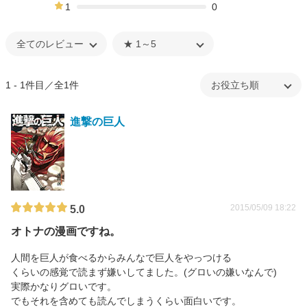
0%
1
0
0%
1 - 1件目／全1件
進撃の巨人
2015/05/09 18:22
5.0
オトナの漫画ですね。
人間を巨人が食べるからみんなで巨人をやっつける
くらいの感覚で読まず嫌いしてました。(グロいの嫌いなんで)
実際かなりグロいです。
でもそれを含めても読んでしまうくらい面白いです。