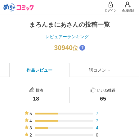
ログイン
会員登録
まろんまにあさんの投稿一覧
レビュアーランキング
30940
位
？
作品レビュー
話コメント
投稿
いいね獲得
18
65
5
7
39%
4
7
39%
3
4
22%
2
0