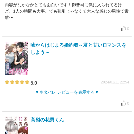
内容がなかなかとても面白いです！御曹司に気に入られてるけ
ど、1人の時間も大事。でも強引じゃなくて大人な感じの男性て素
敵〜
0
嘘からはじまる婚約者～君と甘いロマンスを
しよう～
2024/01/11 22:54
5.0
ネタバレ レビューを表示する
0
高嶺の花男くん