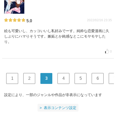
2022/02/16 23:35
5.0
絵も可愛いし、カッコいいし私好みでーす。純粋な恋愛漫画に久
しぶりにハマりそうです。嫉妬とか鈍感なとこにモヤモヤした
り。
0
1
2
3
4
5
6
7
設定により、一部のジャンルや作品が非表示になっています
表示コンテンツ設定