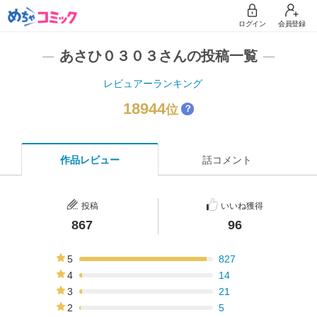
ログイン
会員登録
あさひ０３０３さんの投稿一覧
レビュアーランキング
18944
位
？
作品レビュー
話コメント
投稿
いいね獲得
867
96
5
827
95%
4
14
2%
3
21
2%
2
5