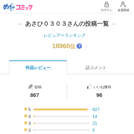
ログイン
会員登録
あさひ０３０３さんの投稿一覧
レビュアーランキング
18960
位
？
作品レビュー
話コメント
投稿
いいね獲得
867
96
5
827
95%
4
14
2%
3
21
2%
2
5