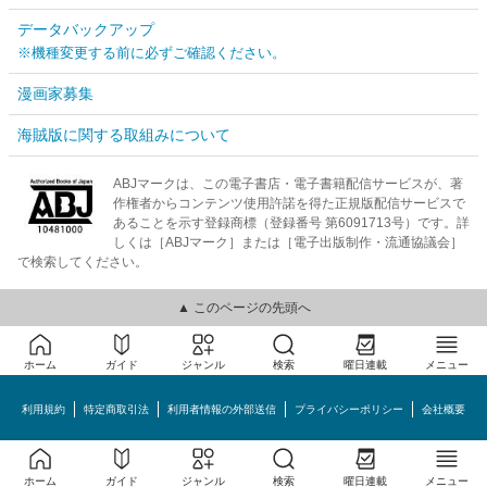
データバックアップ
※機種変更する前に必ずご確認ください。
漫画家募集
海賊版に関する取組みについて
ABJマークは、この電子書店・電子書籍配信サービスが、著
作権者からコンテンツ使用許諾を得た正規版配信サービスで
あることを示す登録商標（登録番号 第6091713号）です。詳
しくは［ABJマーク］または［電子出版制作・流通協議会］
で検索してください。
▲ このページの先頭へ
ホーム
ガイド
ジャンル
検索
曜日連載
メニュー
利用規約
特定商取引法
利用者情報の外部送信
プライバシーポリシー
会社概要
めちゃコミック©MechaComic, Inc.
ホーム
ガイド
ジャンル
検索
曜日連載
メニュー