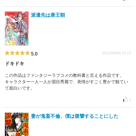
派遣先は唐王朝
2021/06/04 15:15
5.0
ドキドキ
この作品はファンタジーラブコメの教科書と言える作品です。
キャラクター一人一人が眉目秀麗で、表情がすごく豊かで観てい
て面白いです。
1
妻が鬼畜不倫、僕は復讐することにした