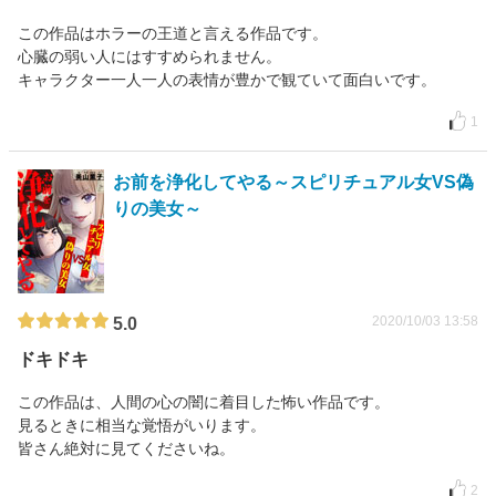
この作品はホラーの王道と言える作品です。
心臓の弱い人にはすすめられません。
キャラクター一人一人の表情が豊かで観ていて面白いです。
1
お前を浄化してやる～スピリチュアル女VS偽
りの美女～
2020/10/03 13:58
5.0
ドキドキ
この作品は、人間の心の闇に着目した怖い作品です。
見るときに相当な覚悟がいります。
皆さん絶対に見てくださいね。
2