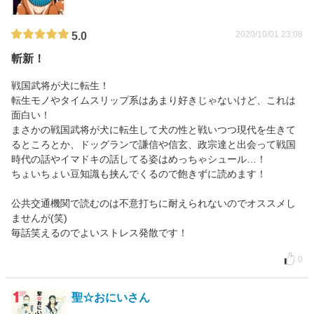
2020/10/01 23:08
5.0
斬新！
戦国武将が犬に転生！
転生モノやタイムスリップ系はあまり好きじゃないけど、これは
面白い！
まさかの戦国武将が犬に転生して犬の性と戦いつつ現代を生きて
るところとか、ドッグランで謙信や信玄、政宗達と出会って戦国
時代の話やイマドキの話してる姿はめっちゃシュール…！
ちょいちょい豆知識も挟んでくるので飽きずに読めます！
公共交通機関で読むのは不意打ちに耐えられないのでオススメし
ませんが(笑)
毎話笑えるのでよいストレス発散です！
0
聖☆おにいさん