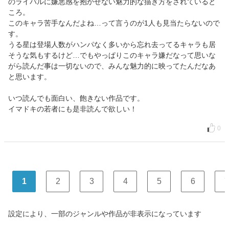
のライバルに嫌悪感を抱かせない魅力的な描き方をされていると
ころ。
このキャラ苦手なんだよね…って言うのが1人も見当たらないので
す。
うる星は登場人数がハンパなく多いから忘れ去ってるキャラも居
そうな気もするけど…でもやっぱりこのキャラ嫌だなって思いな
がら読んだ事は一切ないので、みんな魅力的に映ってたんだなあ
と思います。
いつ読んでも面白い、飽きない作品です。
イマドキの若者にも是非読んで欲しい！
0
1
2
3
4
5
6
7
設定により、一部のジャンルや作品が非表示になっています