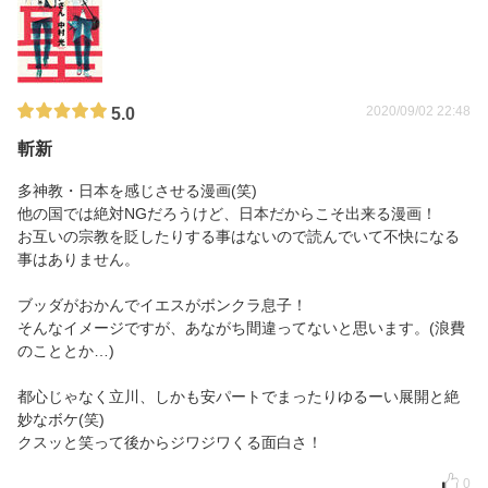
2020/09/02 22:48
5.0
斬新
多神教・日本を感じさせる漫画(笑)
他の国では絶対NGだろうけど、日本だからこそ出来る漫画！
お互いの宗教を貶したりする事はないので読んでいて不快になる
事はありません。
ブッダがおかんでイエスがボンクラ息子！
そんなイメージですが、あながち間違ってないと思います。(浪費
のこととか…)
都心じゃなく立川、しかも安パートでまったりゆるーい展開と絶
妙なボケ(笑)
クスッと笑って後からジワジワくる面白さ！
0