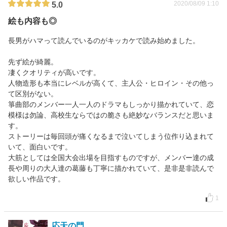
2020/08/09 1:10
5.0
絵も内容も◎
長男がハマって読んでいるのがキッカケで読み始めました。
先ず絵が綺麗。
凄くクオリティが高いです。
人物造形も本当にレベルが高くて、主人公・ヒロイン・その他っ
て区別がない。
箏曲部のメンバー一人一人のドラマもしっかり描かれていて、恋
模様は勿論、高校生ならではの脆さも絶妙なバランスだと思いま
す。
ストーリーは毎回頭が痛くなるまで泣いてしまう位作り込まれて
いて、面白いです。
大筋としては全国大会出場を目指すものですが、メンバー達の成
長や周りの大人達の葛藤も丁寧に描かれていて、是非是非読んで
欲しい作品です。
1
応天の門