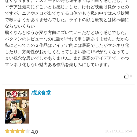
なくなります。デスノートの時も途中までは面白く感じたし、ア
イデアは最高にすごいとも感じました。けれど映画は良かったの
ですが、ニアやメロが出てきてる自体でもう私の中では末期状態
で救いようがありませんでした。ライトの顔も最初とは比べ物に
ならないくらい
醜くなんとゆうか変な方向にズレていったなとゆう感じでした。
バクマンのレビューなのに話がそれて申し訳ありません。だから
私にとってこの２作品はアイデア的には最高でしたがマンネリ化
したり、方向性がおかしくなってしまい急にﾐﾘｮｸがなくなってし
まい残念な思いでしかありません。また最高のアイデアで、かつ
マンネリ化しない魅力ある作品を楽しみにしています。
0
感涙食堂
2021/01/11 6:54
4.0