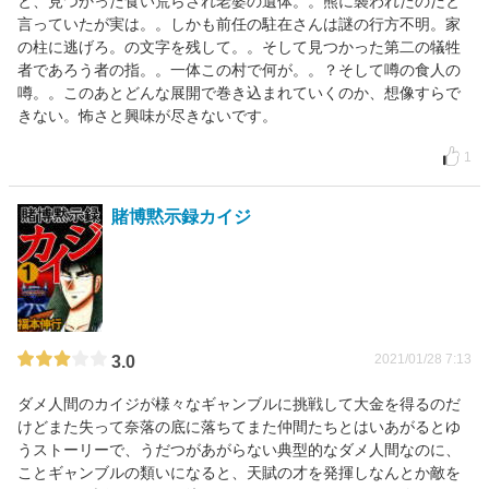
と、見つかった食い荒らされ老婆の遺体。。熊に襲われたのだと
言っていたが実は。。しかも前任の駐在さんは謎の行方不明。家
の柱に逃げろ。の文字を残して。。そして見つかった第二の犠牲
者であろう者の指。。一体この村で何が。。？そして噂の食人の
噂。。このあとどんな展開で巻き込まれていくのか、想像すらで
きない。怖さと興味が尽きないです。
1
賭博黙示録カイジ
2021/01/28 7:13
3.0
ダメ人間のカイジが様々なギャンブルに挑戦して大金を得るのだ
けどまた失って奈落の底に落ちてまた仲間たちとはいあがるとゆ
うストーリーで、うだつがあがらない典型的なダメ人間なのに、
ことギャンブルの類いになると、天賦の才を発揮しなんとか敵を