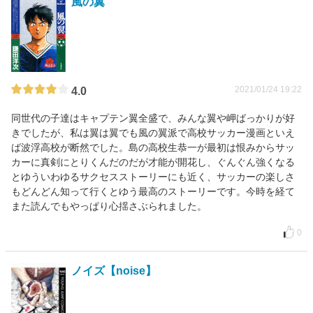
風の翼
2021/01/24 19:22
4.0
同世代の子達はキャプテン翼全盛で、みんな翼や岬ばっかりが好
きでしたが、私は翼は翼でも風の翼派で高校サッカー漫画といえ
ば波浮高校が断然でした。島の高校生恭一が最初は恨みからサッ
カーに真剣にとりくんだのだが才能が開花し、ぐんぐん強くなる
とゆういわゆるサクセスストーリーにも近く、サッカーの楽しさ
もどんどん知って行くとゆう最高のストーリーです。今時を経て
また読んでもやっぱり心揺さぶられました。
0
ノイズ【noise】