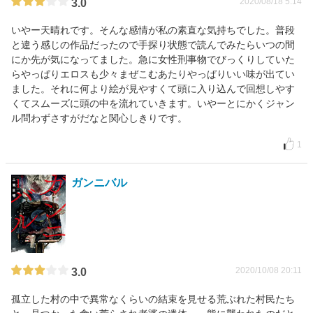
2020/08/18 5:14
3.0
いやー天晴れです。そんな感情が私の素直な気持ちでした。普段
と違う感じの作品だったので手探り状態で読んでみたらいつの間
にか先が気になってました。急に女性刑事物でびっくりしていた
らやっぱりエロスも少々まぜこむあたりやっぱりいい味が出てい
ました。それに何より絵が見やすくて頭に入り込んで回想しやす
くてスムーズに頭の中を流れていきます。いやーとにかくジャン
ル問わずさすがだなと関心しきりです。
1
ガンニバル
2020/10/08 20:11
3.0
孤立した村の中で異常なくらいの結束を見せる荒ぶれた村民たち