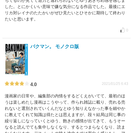
ちてるのが見てて迫力と逃れられないとゆうあきらめ感を感じま
した。とにかくいい意味で嫌な気分になる作品でした。最後にエ
リカ対レイナのたたかいがぜひ見たいとひそかに期待して終わり
たいと思います。
0
バクマン。 モノクロ版
2021/01/25 6:43
4.0
漫画家の日常や、編集部の内情をするどくえがいてて、最初のほ
うは楽しめたし漫画はこうやって、作られ雑誌に載り、売れる売
れないと選別されていくんだなとゆう知りえなかった事を細やか
に教えてくれて知識は得たとは思えますが、段々結局は同じ事の
繰り返しになっていくとゆう、飽きの感情が出てきて、もうそー
なると読んでても集中しなくなり、するとつまらなくなり、読ま