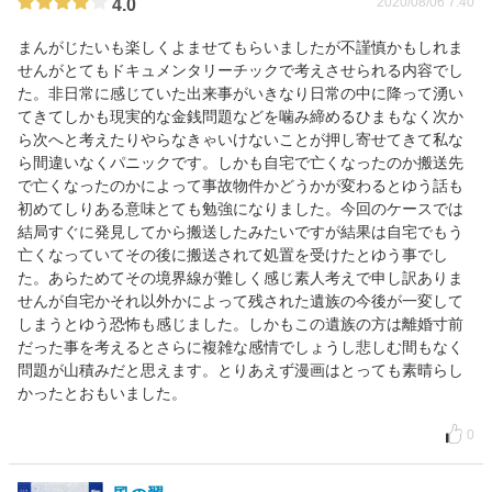
2020/08/06 7:40
4.0
まんがじたいも楽しくよませてもらいましたが不謹慎かもしれま
せんがとてもドキュメンタリーチックで考えさせられる内容でし
た。非日常に感じていた出来事がいきなり日常の中に降って湧い
てきてしかも現実的な金銭問題などを噛み締めるひまもなく次か
ら次へと考えたりやらなきゃいけないことが押し寄せてきて私な
ら間違いなくパニックです。しかも自宅で亡くなったのか搬送先
で亡くなったのかによって事故物件かどうかが変わるとゆう話も
初めてしりある意味とても勉強になりました。今回のケースでは
結局すぐに発見してから搬送したみたいですが結果は自宅でもう
亡くなっていてその後に搬送されて処置を受けたとゆう事でし
た。あらためてその境界線が難しく感じ素人考えで申し訳ありま
せんが自宅かそれ以外かによって残された遺族の今後が一変して
しまうとゆう恐怖も感じました。しかもこの遺族の方は離婚寸前
だった事を考えるとさらに複雑な感情でしょうし悲しむ間もなく
問題が山積みだと思えます。とりあえず漫画はとっても素晴らし
かったとおもいました。
0