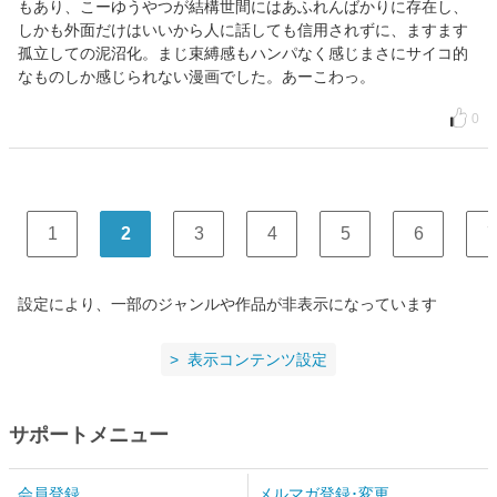
もあり、こーゆうやつが結構世間にはあふれんばかりに存在し、
しかも外面だけはいいから人に話しても信用されずに、ますます
孤立しての泥沼化。まじ束縛感もハンパなく感じまさにサイコ的
なものしか感じられない漫画でした。あーこわっ。
0
1
2
3
4
5
6
7
設定により、一部のジャンルや作品が非表示になっています
表示コンテンツ設定
サポートメニュー
会員登録
メルマガ登録･変更