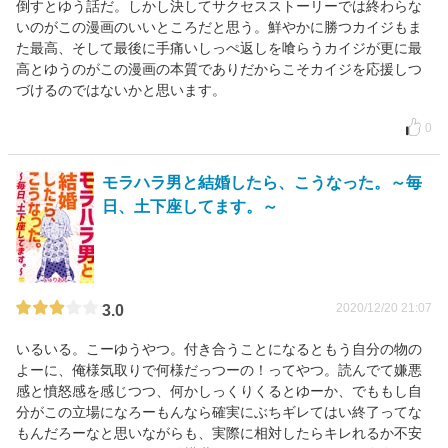
倒すとゆう話だ。しかし決してサクセスストーリーでは終わらな
いのがこの漫画のいいところだと思う。鮮やかに勝つカイジもま
た最高、そして最後に手痛いしっぺ返しを喰らうカイジが更に最
高とゆうのがこの漫画の本質でありだからこそカイジを応援しつ
づけるのではないかと思います。
0
モラハラ男と結婚したら、こうなった。～毎
日、土下座してます。～
2020/12/20 21:07
3.0
いるいる。こーゆうやつ。付き合うことになるともう自分の物の
よーに、俺様気取りで何様だっつーの！ってやつ。読んでて嫌悪
感と憤怒感を感じつつ、何かしっくりくるとゆーか、でももし自
分がこの立場になろーもんなら確実にぶちギレてはい終了ってな
もんだろーなと思いながらも、実際に相対したらキレれるか不安