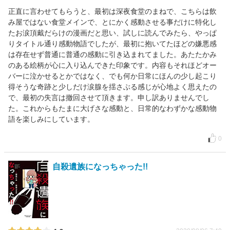
正直に言わせてもらうと、最初は深夜食堂のまねで、こちらは飲
み屋ではない食堂メインで、とにかく感動させる事だけに特化し
たお涙頂戴だらけの漫画だと思い、試しに読んでみたら、やっぱ
りタイトル通り感動物語でしたが、最初に抱いてたほどの嫌悪感
は存在せず普通に普通の感動に引き込まれてました。あたたかみ
のある絵柄が心に入り込んできた印象です。内容もそれほどオー
バーに泣かせるとかではなく、でも何か日常にほんの少し起こり
得そうな奇跡と少しだけ涙腺を揺さぶる感じが心地よく思えたの
で、最初の失言は撤回させて頂きます。申し訳ありませんでし
た。これからもたまに大げさな感動と、日常的なわずかな感動物
語を楽しみにしています。
0
自殺遺族になっちゃった!!