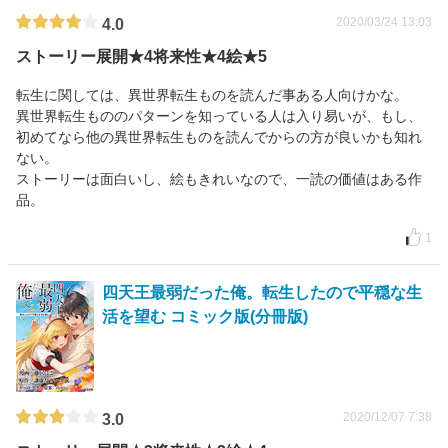
2020/03/24 13:03
4.0
ストーリー展開★4将来性★4絵★5
転生に関しては、異世界転生ものを読んだ事ある人向けかな。
異世界転生もののパターンを知っている人は入り易いが、もし、
初めてなら他の異世界転生ものを読んでからの方が良いかも知れ
ない。
ストーリーは面白いし、絵もきれいなので、一読の価値はある作
品。
1
四天王最弱だった俺。転生したので平穏な生
活を望む コミック版(分冊版)
2020/12/07 7:38
3.0