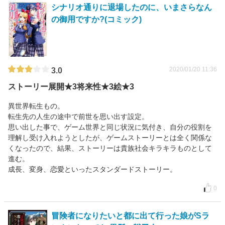
シナリオ通りに退場したのに、いまさらなん
の御用ですか?(コミック)
2020/01/20 11:36
3.0
ストーリー展開★3将来性★3絵★3
異世界転生もの。
転生先の人生の途中で前世を思い出す設定。
思い出した事で、ゲーム世界と同じ状況に気付き、自分の役割を
理解し受け入れようとしたが、ゲームストーリーとは全く関係な
くなったので、結果、ストーリーは貴族社会キラキラものとして
進む。
成長、変身、恋愛といったスタンダードストーリー。
0
冒険者になりたいと都に出て行った娘がSラ