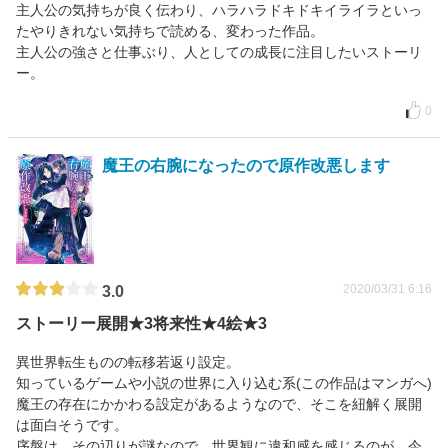
主人公の気持ちが良く伝わり、ハラハラドキドキイライラといっ
たやりきれない気持ちで読める、変わった作品。
主人公の強さと仕事ぶり、人としての成長に注目したいストーリ
ー。
0
魔王の右腕になったので原作改悪します
2020/03/31 6:16
3.0
ストーリー展開★3将来性★4絵★3
異世界転生ものの転移若返り設定。
知っているゲームや小説の世界に入り込む系(この作品はマンガへ)
魔王の存在にかかわる設定があるようなので、そこを紐解く展開
は面白そうです。
序盤は、その辺りが謎なので、世界観に違和感を感じるのが、今