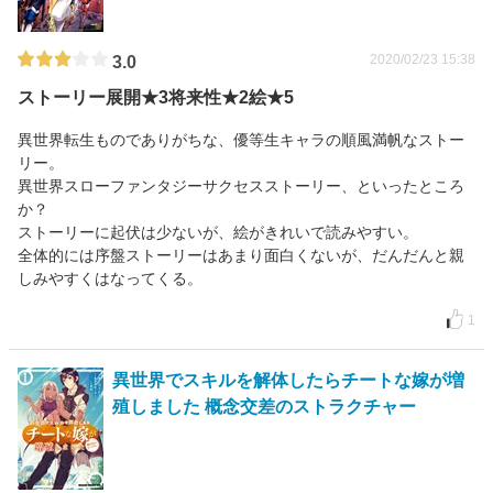
2020/02/23 15:38
3.0
ストーリー展開★3将来性★2絵★5
異世界転生ものでありがちな、優等生キャラの順風満帆なストー
リー。
異世界スローファンタジーサクセスストーリー、といったところ
か？
ストーリーに起伏は少ないが、絵がきれいで読みやすい。
全体的には序盤ストーリーはあまり面白くないが、だんだんと親
しみやすくはなってくる。
1
異世界でスキルを解体したらチートな嫁が増
殖しました 概念交差のストラクチャー