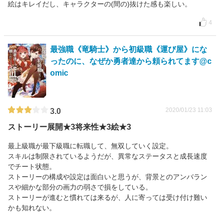
絵はキレイだし、キャラクターの(間の)抜けた感も楽しい。
4
最強職《竜騎士》から初級職《運び屋》にな
ったのに、なぜか勇者達から頼られてます@c
omic
2020/01/23 11:03
3.0
ストーリー展開★3将来性★3絵★3
最上級職が最下級職に転職して、無双していく設定。
スキルは制限されているようだが、異常なステータスと成長速度
でチート状態。
ストーリーの構成や設定は面白いと思うが、背景とのアンバラン
スや細かな部分の画力の弱さで損をしている。
ストーリーが進むと慣れては来るが、人に寄っては受け付け難い
かも知れない。