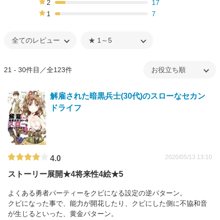
2
17
11%
1
7
5%
21 - 30件目／全123件
解雇された暗黒兵士(30代)のスローなセカン
ドライフ
2020/05/13 13:10
4.0
ストーリー展開★4将来性4絵★5
よくある勇者パーティーをクビになる設定の逆パターン。
クビになった事で、能力が開花したり、クビにした側に不協和音
が生じるといった、黄金パターン。