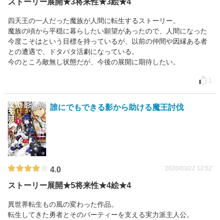
ストーリー展開★3将来性★3絵★4
四天王の一人だった魔族が人間に転生するストーリー。
魔族の頃から平穏に暮らしたい願望があったので、人間になった
今度こそはという目標を持っているが、以前の仲間や因縁ある者
との遭遇で、ドタバタ活劇になっている。
今のところ敵無し状態だが、今後の展開に期待したい。
1
誰にでもできる影から助ける魔王討伐
2020/03/22 12:52
4.0
ストーリー展開★5将来性★4絵★4
異世界転生もの風の変わった作品。
転生してきた勇者とそのパーティーを支える実力派主人公。