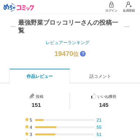
ログイン
会員登録
最強野菜ブロッコリーさんの投稿一
覧
レビュアーランキング
19470
位
？
作品レビュー
話コメント
投稿
いいね獲得
151
145
5
21
14%
4
55
36%
3
51
34%