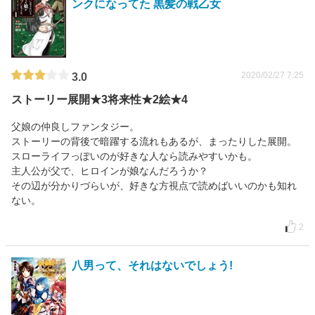
ンクになってた 黒髪の戦乙女
2020/02/27 7:25
3.0
ストーリー展開★3将来性★2絵★4
父娘の仲良しファンタジー。
ストーリーの背後で暗躍する流れもあるが、まったりした展開。
スローライフっぽいのが好きな人なら読みやすいかも。
主人公が父で、ヒロインが娘なんだろうか？
その辺が分かりづらいが、好きな方視点で読めばいいのかも知れ
ない。
2
八男って、それはないでしょう!