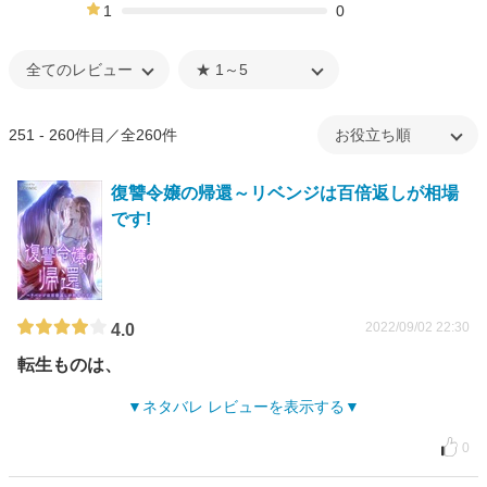
4%
1
0
0%
251 - 260件目／全260件
復讐令嬢の帰還～リベンジは百倍返しが相場
です!
2022/09/02 22:30
4.0
転生ものは、
ネタバレ レビューを表示する
0