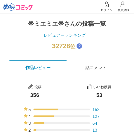
ログイン
会員登録
🌟ミエミエ🌟さんの投稿一覧
レビュアーランキング
32728
位
？
作品レビュー
話コメント
投稿
いいね獲得
356
53
5
152
43%
4
127
36%
3
64
18%
2
13