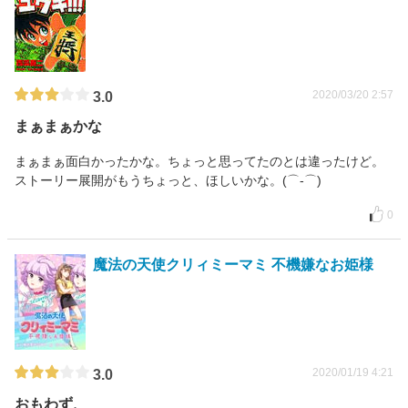
2020/03/20 2:57
3.0
まぁまぁかな
まぁまぁ面白かったかな。ちょっと思ってたのとは違ったけど。
ストーリー展開がもうちょっと、ほしいかな。(⌒‐⌒)
0
魔法の天使クリィミーマミ 不機嫌なお姫様
2020/01/19 4:21
3.0
おもわず、