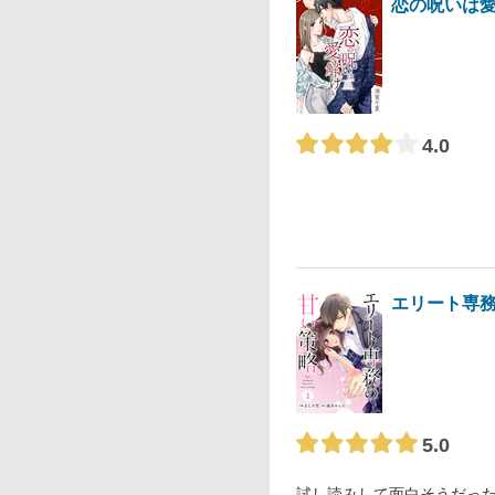
恋の呪いは
4.0
エリート専
5.0
試し読みして面白そうだっ