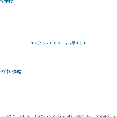
愛で解け
ネタバレ レビューを表示する
務の甘い策略
たので購入しました。まだ途中までですが掴みは最高です。どうせどこ