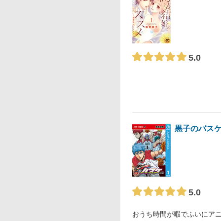
5.0
黒子のバスケ 
5.0
おうち時間が暇でふいにア