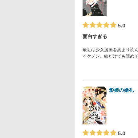
5.0
面白すぎる
最近は少女漫画をあまり読
イケメン。絵だけでも読め
影姫の婚礼
5.0