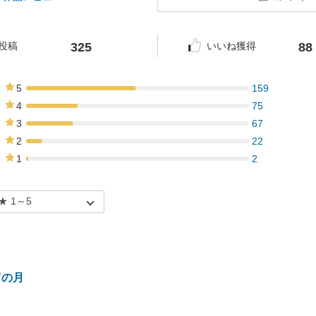
325
88
投稿
いいね獲得
5
159
49%
4
75
23%
3
67
21%
2
22
7%
1
2
1%
宵の月