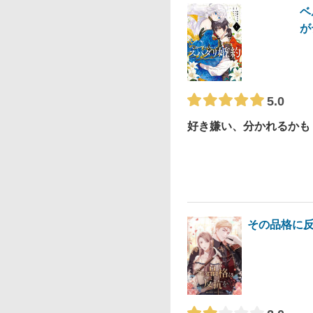
ベ
が
5.0
好き嫌い、分かれるかも
その品格に