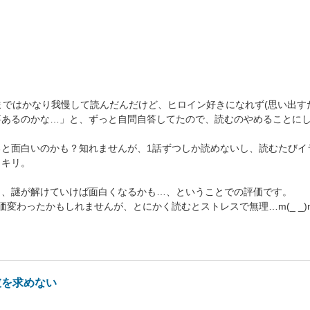
まではかなり我慢して読んだんだけど、ヒロイン好きになれず(思い出す
要あるのかな…」と、ずっと自問自答してたので、読むのやめることに
ると面白いのかも？知れませんが、1話ずつしか読めないし、読むたびイ
ッキリ。
と、謎が解けていけば面白くなるかも…、ということでの評価です。
価変わったかもしれませんが、とにかく読むとストレスで無理…m(_ _)
彼を求めない