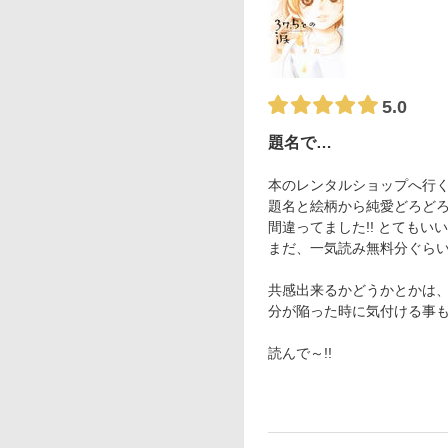
5.0
題名で…
本のレンタルショップへ行
題名と絵柄から純愛どろど
間違ってました!! とても
まだ、一気読み無料分ぐらい
共感出来るかどうかとかは
分が陥った時に気付ける事
読んで～!!