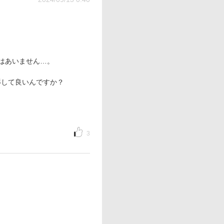
はあいません…。
辱して良いんですか？
3