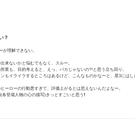
い？
ーが理解できない。
か出来ないかと悩むでもなく、スルー。
所業も、目的考えると、えっ、バカじゃないの?!と思う立ち回り。
インもイライラするところはあるけど、こんなものかなーと、星3にはし
のヒーローの行動悪すぎて、評価上がるとは思えないんだよなー。
(各登場人物の心の描写)きっとすごいと思う❗️