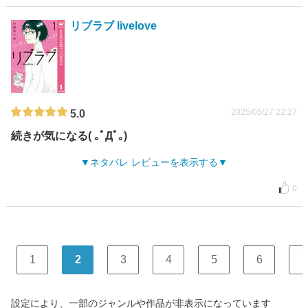
リブラブ livelove
2025/05/27 22:27
5.0
続きが気になる( ｡ﾟДﾟ｡)
ネタバレ レビューを表示する
0
1
2
3
4
5
6
7
設定により、一部のジャンルや作品が非表示になっています