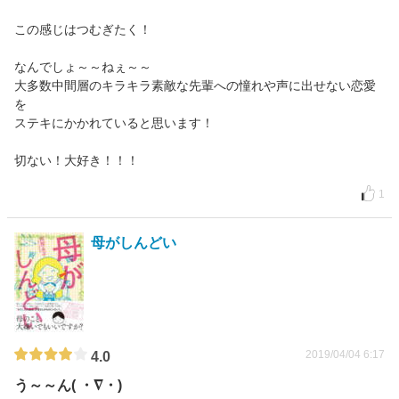
この感じはつむぎたく！
なんでしょ～～ねぇ～～
大多数中間層のキラキラ素敵な先輩への憧れや声に出せない恋愛
を
ステキにかかれていると思います！
切ない！大好き！！！
1
母がしんどい
2019/04/04 6:17
4.0
う～～ん( ・∇・)