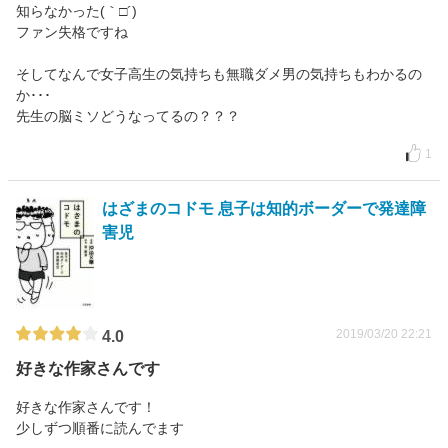
知らなかった(｀□´)
ファン失格ですね
そしてなんで女子高生の気持ちも無職ダメ男の気持ちもわかるの
か･･･
先生の脳ミソどうなってるの？？？
1
はざまのコドモ 息子は知的ボーダーで発達障
害児
2019/03/20 22:21
4.0
好きな作家さんです
好きな作家さんです！
少しずつ順番に読んでます