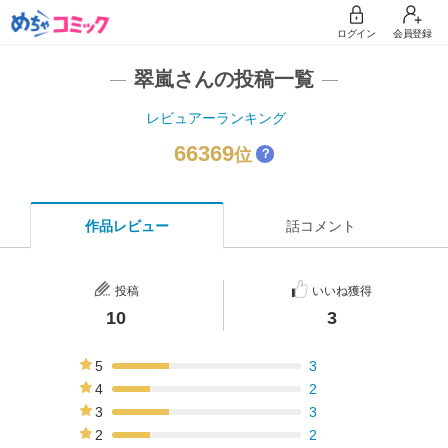
ログイン
会員登録
翠嵐さんの投稿一覧
レビュアーランキング
66369
位
？
作品レビュー
話コメント
投稿
いいね獲得
10
3
5
3
30%
4
2
20%
3
3
30%
2
2