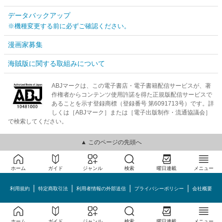
データバックアップ
※機種変更する前に必ずご確認ください。
漫画家募集
海賊版に関する取組みについて
ABJマークは、この電子書店・電子書籍配信サービスが、著
作権者からコンテンツ使用許諾を得た正規版配信サービスで
あることを示す登録商標（登録番号 第6091713号）です。詳
しくは［ABJマーク］または［電子出版制作・流通協議会］
で検索してください。
▲ このページの先頭へ
ホーム
ガイド
ジャンル
検索
曜日連載
メニュー
利用規約
特定商取引法
利用者情報の外部送信
プライバシーポリシー
会社概要
めちゃコミック©MechaComic, Inc.
ホーム
ガイド
ジャンル
検索
曜日連載
メニュー