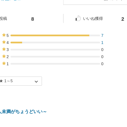
8
2
投稿
いいね獲得
5
7
88%
4
1
13%
3
0
0%
2
0
0%
1
0
0%
人未満がちょうどいい～