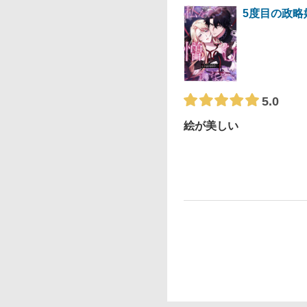
5度目の政略
5.0
絵が美しい