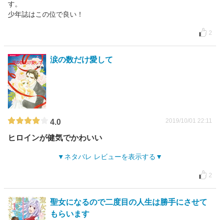
す。
少年誌はこの位で良い！
2
涙の数だけ愛して
2019/10/01 22:11
4.0
ヒロインが健気でかわいい
ネタバレ レビューを表示する
2
聖女になるので二度目の人生は勝手にさせて
もらいます