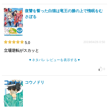
復讐を誓った白猫は竜王の膝の上で惰眠をむ
さぼる
2019/04/26 0:50
5.0
立場逆転がスカッと
ネタバレ レビューを表示する
0
コウノドリ