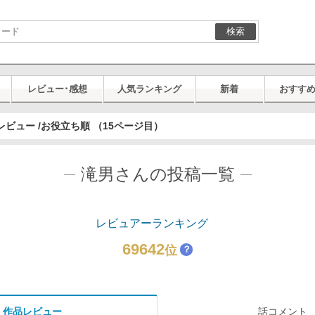
検索
レビュー･感想
人気ランキング
新着
おすす
ビュー /お役立ち順 （15ページ目）
滝男さんの投稿一覧
レビュアーランキング
69642
位
？
作品レビュー
話コメント