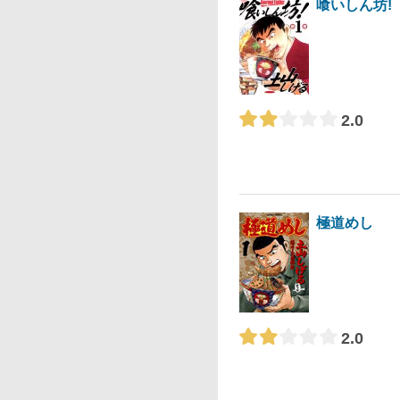
喰いしん坊!
2.0
極道めし
2.0