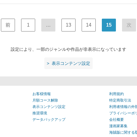
前
1
…
13
14
15
次
設定により、一部のジャンルや作品が非表示になっています
表示コンテンツ設定
お客様情報
利用規約
月額コース解除
特定商取引法
表示コンテンツ設定
利用者情報の外
推奨環境
プライバシーポ
データバックアップ
会社概要
漫画家募集
海賊版に関する