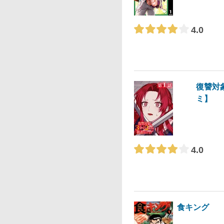
4.0
復讐対
ミ】
4.0
食キング