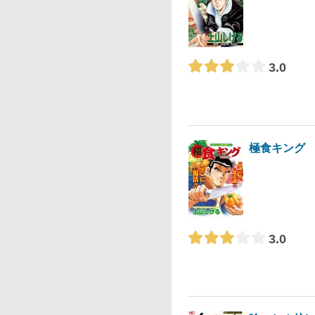
3.0
極食キング
3.0