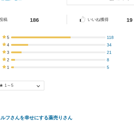
186
19
投稿
いいね獲得
5
118
63%
4
34
18%
3
21
11%
2
8
4%
1
5
3%
エルフさんを幸せにする薬売りさん