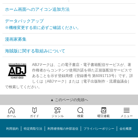
ホーム画面へのアイコン追加方法
データバックアップ
※機種変更する前に必ずご確認ください。
漫画家募集
海賊版に関する取組みについて
ABJマークは、この電子書店・電子書籍配信サービスが、著
作権者からコンテンツ使用許諾を得た正規版配信サービスで
あることを示す登録商標（登録番号 第6091713号）です。詳
しくは［ABJマーク］または［電子出版制作・流通協議会］
で検索してください。
▲ このページの先頭へ
ホーム
ガイド
ジャンル
検索
曜日連載
メニュー
利用規約
特定商取引法
利用者情報の外部送信
プライバシーポリシー
会社概要