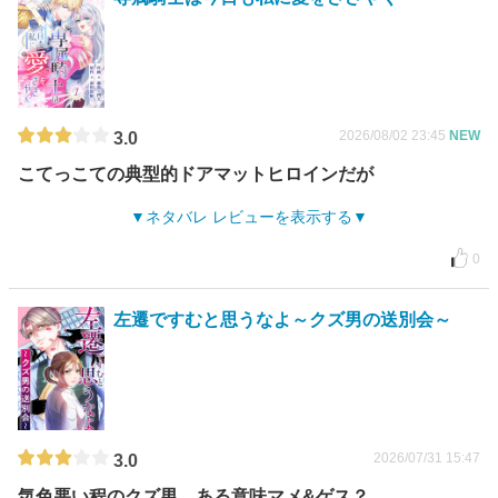
2026/08/02 23:45
NEW
3.0
こてっこての典型的ドアマットヒロインだが
ネタバレ レビューを表示する
0
左遷ですむと思うなよ～クズ男の送別会～
2026/07/31 15:47
3.0
気色悪い程のクズ男、ある意味マメ&ゲス？