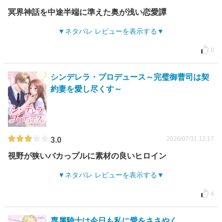
冥界神話を中途半端に準えた奥が浅い恋愛譚
ネタバレ レビューを表示する
0
シンデレラ・プロデュース～完璧御曹司は契
約妻を愛し尽くす～
2026/07/31 12:17
3.0
視野が狭いバカっプルに素材の良いヒロイン
ネタバレ レビューを表示する
4
専属騎士は今日も私に愛をささやく