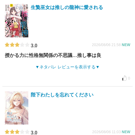
生贄巫女は推しの龍神に愛される
2026/08/06 21:58
NEW
3.0
授かる力に性格無関係の不思議…推し事は良
ネタバレ レビューを表示する
0
陛下わたしを忘れてください
2026/08/06 11:03
NEW
3.0