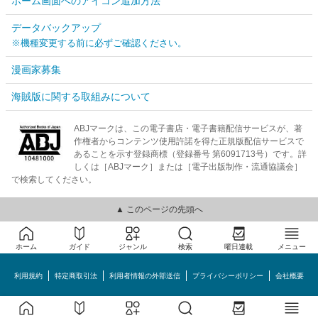
ホーム画面へのアイコン追加方法
データバックアップ
※機種変更する前に必ずご確認ください。
漫画家募集
海賊版に関する取組みについて
ABJマークは、この電子書店・電子書籍配信サービスが、著
作権者からコンテンツ使用許諾を得た正規版配信サービスで
あることを示す登録商標（登録番号 第6091713号）です。詳
しくは［ABJマーク］または［電子出版制作・流通協議会］
で検索してください。
▲ このページの先頭へ
ホーム
ガイド
ジャンル
検索
曜日連載
メニュー
利用規約
特定商取引法
利用者情報の外部送信
プライバシーポリシー
会社概要
めちゃコミック©MechaComic, Inc.