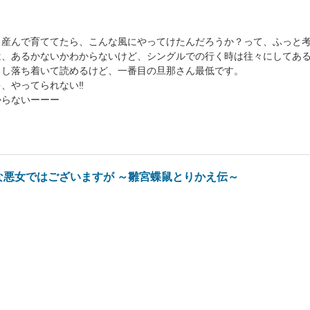
も産んで育ててたら、こんな風にやってけたんだろうか？って、ふっと
は、あるかないかわからないけど、シングルでの行く時は往々にしてあ
るし落ち着いて読めるけど、一番目の旦那さん最低です。
、やってられない‼︎
からないーーー
な悪女ではございますが ～雛宮蝶鼠とりかえ伝～