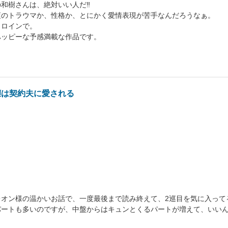
和樹さんは、絶対いい人だ‼︎
頃のトラウマか、性格か、とにかく愛情表現が苦手なんだろうなぁ。
ヒロインで。
ハッピーな予感満載な作品です。
嬢は契約夫に愛される
レオン様の温かいお話で、一度最後まで読み終えて、2巡目を気に入って
パートも多いのですが、中盤からはキュンとくるパートが増えて、いい