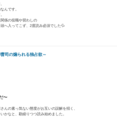
様、
的なんです。
す。
廷関係の役職や習わしの
頭へ入ってこず、2度読み必須でした💦
御曹司の煽られる独占欲～
だ〜
樹さんの素っ気ない態度がお互いの誤解を招く、
ないかなと、勘繰りつつ読み始めました。