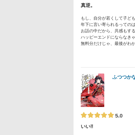
真逆。
もし、自分が若くして子ど
年下に言い寄られるっての
お話の中だから、共感もす
ハッピーエンドにならなきゃ
無料分だけじゃ、最後がわ
ふつつか
5.0
いい‼︎