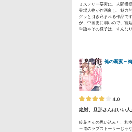
ミステリー要素に、人間模
登場人物が作画良し、魅力
グッと引き込まれる作品で
が、中国史に弱いので、宮
単語やその様子は、すんなり
俺の新妻～
4.0
絶対、旦那さんはいい人
鈴花さんの思い込みと、和
王道のラブストーリーじゃ