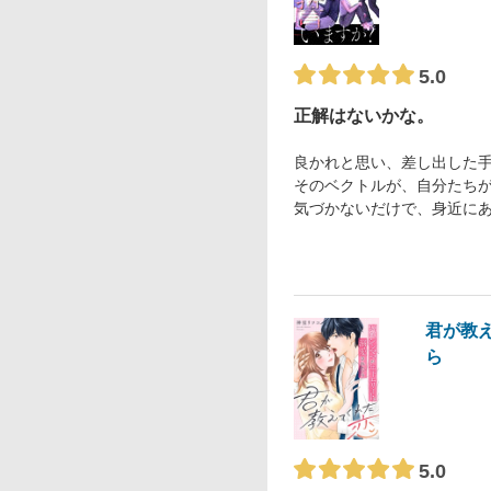
5.0
正解はないかな。
良かれと思い、差し出した
そのベクトルが、自分たち
気づかないだけで、身近に
君が教
ら
5.0