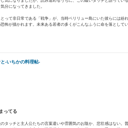
少し気になりましたが、読み進めるうちに、この緩いタッチと語ってい
る気分になってきました。
にとって非日常である「戦争」が、当時ペリリュー島にいた彼らには紛
の恐怖が描かれます。未来ある若者の多くがこんなふうに命を落として
と-いちかの料理帖-
まってる
絵のタッチと主人公たちの言葉遣いや雰囲気のお陰か、悲壮感はない。