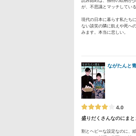
読み始めは、独特の絵柄が
が、不思議とマッチしてい
現代の日本に暮らす私たち
ない談笑の隣に飢えや死へ
みます。本当に悲しい。
ながたんと青
4.0
盛りだくさんなのにまと
割とヘビーな設定なのに、