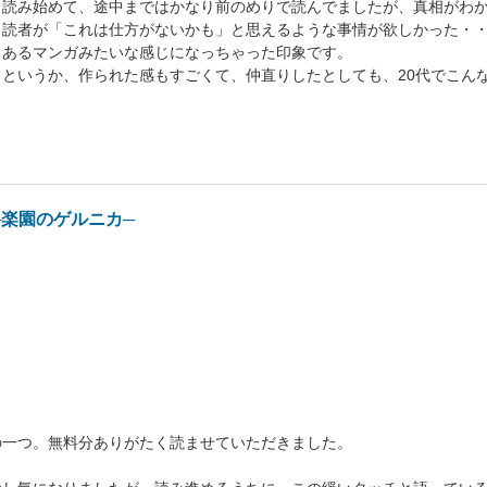
く読み始めて、途中まではかなり前のめりで読んでましたが、真相がわ
し読者が「これは仕方がないかも」と思えるような事情が欲しかった・
くあるマンガみたいな感じになっちゃった印象です。
というか、作られた感もすごくて、仲直りしたとしても、20代でこん
。
─楽園のゲルニカ─
の一つ。無料分ありがたく読ませていただきました。