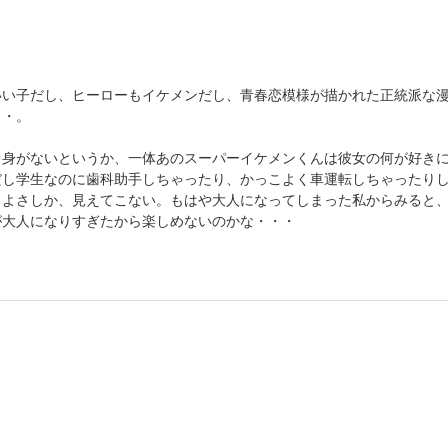
いい子だし、ヒーローもイケメンだし、青春恋模様が描かれた正統派な
・・。
中身がないというか、一体あのスーパーイケメンくんは彼女の何が好き
だし学生なのに歯科助手しちゃったり、かっこよく車運転しちゃったり
こよさしか、見えてこない。もはや大人になってしまった私からみると
が大人になりすぎたから楽しめないのかな・・・