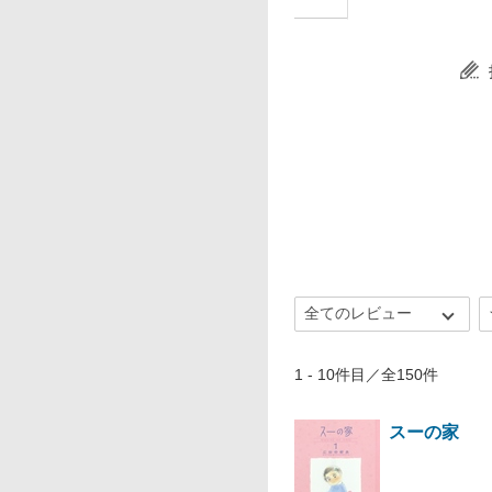
1 - 10件目／全150件
スーの家