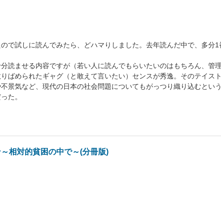
たので試しに読んでみたら、どハマりしました。去年読んだ中で、多分1
十分読ませる内容ですが（若い人に読んでもらいたいのはもちろん、管
散りばめられたギャグ（と敢えて言いたい）センスが秀逸。そのテイス
不景気など、現代の日本の社会問題についてもがっつり織り込むという
だった。
～相対的貧困の中で～(分冊版)