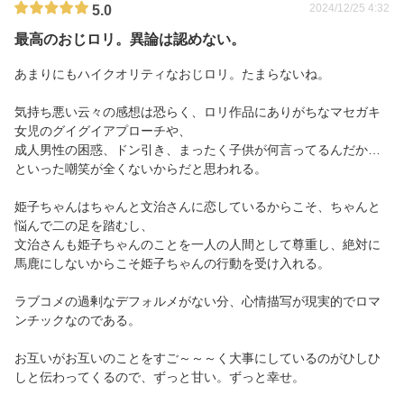
2024/12/25 4:32
5.0
最高のおじロリ。異論は認めない。
あまりにもハイクオリティなおじロリ。たまらないね。
気持ち悪い云々の感想は恐らく、ロリ作品にありがちなマセガキ
女児のグイグイアプローチや、
成人男性の困惑、ドン引き、まったく子供が何言ってるんだか…
といった嘲笑が全くないからだと思われる。
姫子ちゃんはちゃんと文治さんに恋しているからこそ、ちゃんと
悩んで二の足を踏むし、
文治さんも姫子ちゃんのことを一人の人間として尊重し、絶対に
馬鹿にしないからこそ姫子ちゃんの行動を受け入れる。
ラブコメの過剰なデフォルメがない分、心情描写が現実的でロマ
ンチックなのである。
お互いがお互いのことをすご～～～く大事にしているのがひしひ
しと伝わってくるので、ずっと甘い。ずっと幸せ。