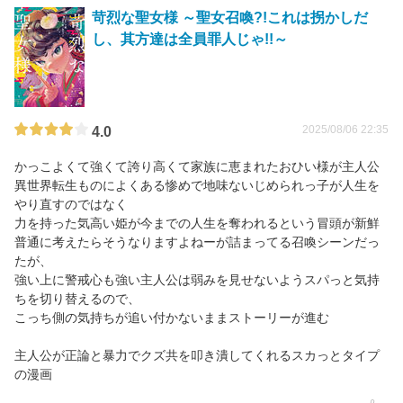
苛烈な聖女様 ～聖女召喚?!これは拐かしだ
し、其方達は全員罪人じゃ!!～
2025/08/06 22:35
4.0
かっこよくて強くて誇り高くて家族に恵まれたおひい様が主人公
異世界転生ものによくある惨めで地味ないじめられっ子が人生を
やり直すのではなく
力を持った気高い姫が今までの人生を奪われるという冒頭が新鮮
普通に考えたらそうなりますよねーが詰まってる召喚シーンだっ
たが、
強い上に警戒心も強い主人公は弱みを見せないようスパっと気持
ちを切り替えるので、
こっち側の気持ちが追い付かないままストーリーが進む
主人公が正論と暴力でクズ共を叩き潰してくれるスカっとタイプ
の漫画