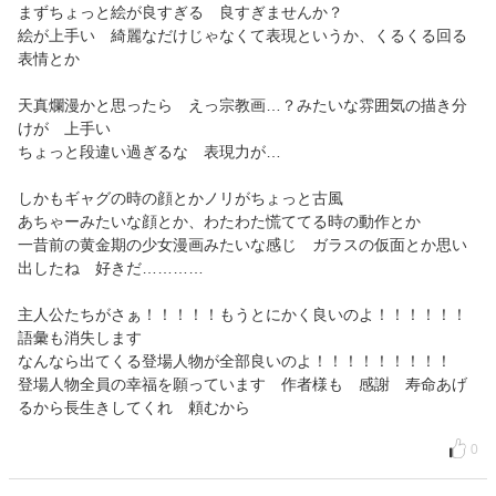
まずちょっと絵が良すぎる 良すぎませんか？
絵が上手い 綺麗なだけじゃなくて表現というか、くるくる回る
表情とか
天真爛漫かと思ったら えっ宗教画…？みたいな雰囲気の描き分
けが 上手い
ちょっと段違い過ぎるな 表現力が…
しかもギャグの時の顔とかノリがちょっと古風
あちゃーみたいな顔とか、わたわた慌ててる時の動作とか
一昔前の黄金期の少女漫画みたいな感じ ガラスの仮面とか思い
出したね 好きだ…………
主人公たちがさぁ！！！！！もうとにかく良いのよ！！！！！！
語彙も消失します
なんなら出てくる登場人物が全部良いのよ！！！！！！！！！
登場人物全員の幸福を願っています 作者様も 感謝 寿命あげ
るから長生きしてくれ 頼むから
0