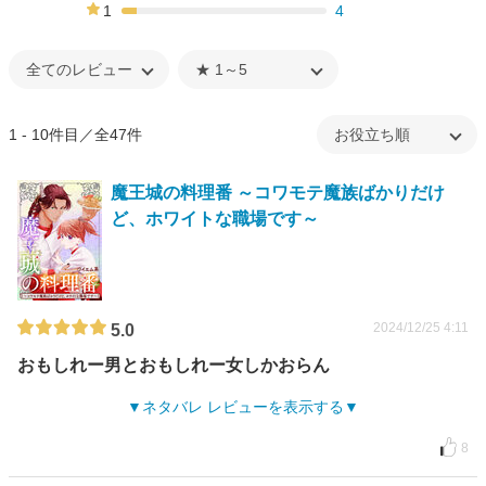
2%
1
4
7%
1 - 10件目／全47件
魔王城の料理番 ～コワモテ魔族ばかりだけ
ど、ホワイトな職場です～
2024/12/25 4:11
5.0
おもしれー男とおもしれー女しかおらん
ネタバレ レビューを表示する
8