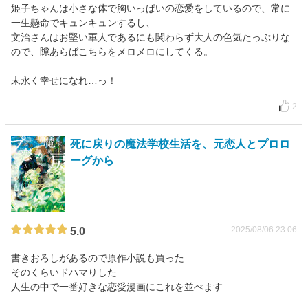
姫子ちゃんは小さな体で胸いっぱいの恋愛をしているので、常に
一生懸命でキュンキュンするし、
文治さんはお堅い軍人であるにも関わらず大人の色気たっぷりな
ので、隙あらばこちらをメロメロにしてくる。
末永く幸せになれ…っ！
2
死に戻りの魔法学校生活を、元恋人とプロロ
ーグから
2025/08/06 23:06
5.0
書きおろしがあるので原作小説も買った
そのくらいドハマりした
人生の中で一番好きな恋愛漫画にこれを並べます