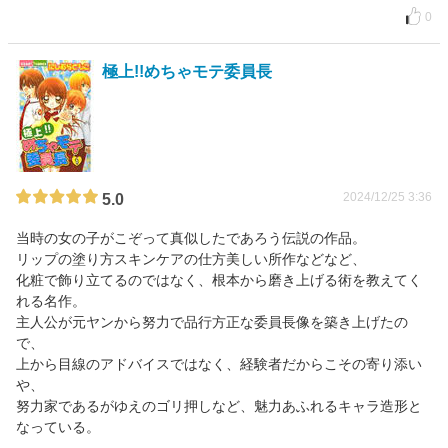
0
極上!!めちゃモテ委員長
2024/12/25 3:36
5.0
当時の女の子がこぞって真似したであろう伝説の作品。
リップの塗り方スキンケアの仕方美しい所作などなど、
化粧で飾り立てるのではなく、根本から磨き上げる術を教えてく
れる名作。
主人公が元ヤンから努力で品行方正な委員長像を築き上げたの
で、
上から目線のアドバイスではなく、経験者だからこその寄り添い
や、
努力家であるがゆえのゴリ押しなど、魅力あふれるキャラ造形と
なっている。