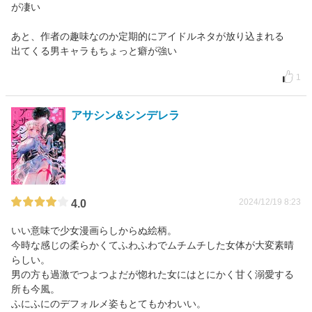
が凄い
あと、作者の趣味なのか定期的にアイドルネタが放り込まれる
出てくる男キャラもちょっと癖が強い
1
アサシン&シンデレラ
2024/12/19 8:23
4.0
いい意味で少女漫画らしからぬ絵柄。
今時な感じの柔らかくてふわふわでムチムチした女体が大変素晴
らしい。
男の方も過激でつよつよだが惚れた女にはとにかく甘く溺愛する
所も今風。
ふにふにのデフォルメ姿もとてもかわいい。