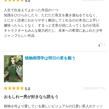
2025/05/23 16:57
5.0
人生で出会えてよかった作品の一つ
知識をひけらかしたり、ただただ長文を書き連ねるでもなく、
とにかく読者にわかりやすく解説してくれるのが本当に上手い
嫌味ったらしくなく、するっと文章が頭に入ってくるのが流石
キャラクターもみんな魅力的だし、未来への希望にあふれた少年
ジャンプらしい作品
3
植物病理学は明日の君を願う
2024/12/25 7:51
5.0
おもしれー男が好きなら読もう
植物を何より愛している麗しいビジュアルの口悪い変人がクッソ