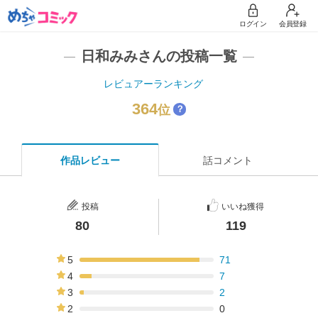
ログイン
会員登録
日和みみさんの投稿一覧
レビュアーランキング
364
位
？
作品レビュー
話コメント
投稿
いいね獲得
80
119
5
71
89%
4
7
9%
3
2
3%
2
0