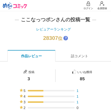
ログイン
会員登録
ここなっつポンさんの投稿一覧
レビュアーランキング
28307
位
？
作品レビュー
話コメント
投稿
いいね獲得
3
85
5
1
33%
4
1
33%
3
1
33%
2
0