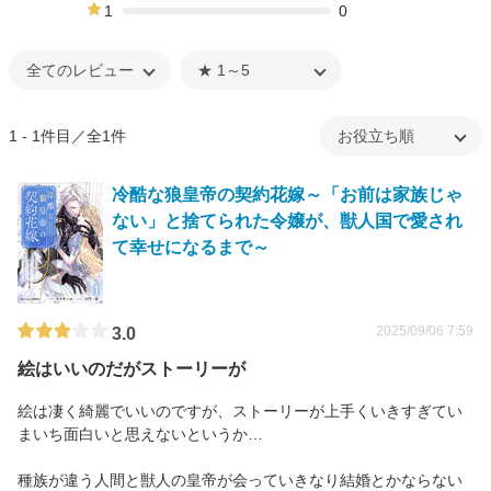
0%
1
0
0%
1 - 1件目／全1件
冷酷な狼皇帝の契約花嫁～「お前は家族じゃ
ない」と捨てられた令嬢が、獣人国で愛され
て幸せになるまで～
2025/09/06 7:59
3.0
絵はいいのだがストーリーが
絵は凄く綺麗でいいのですが、ストーリーが上手くいきすぎてい
まいち面白いと思えないというか…
種族が違う人間と獣人の皇帝が会っていきなり結婚とかならない