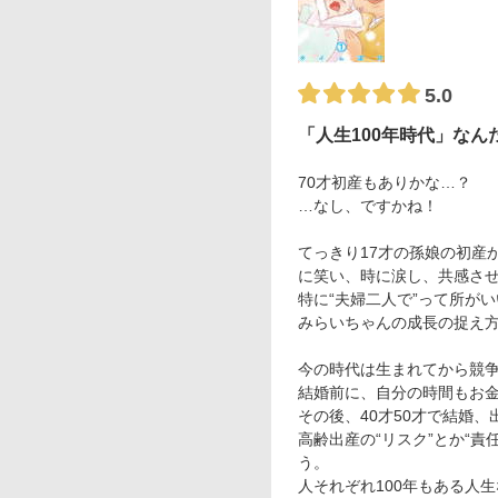
5.0
「人生100年時代」なん
70才初産もありかな…？
…なし、ですかね！
てっきり17才の孫娘の初産
に笑い、時に涙し、共感さ
特に“夫婦二人で”って所が
みらいちゃんの成長の捉え
今の時代は生まれてから競
結婚前に、自分の時間もお
その後、40才50才で結婚
高齢出産の“リスク”とか“
う。
人それぞれ100年もある人