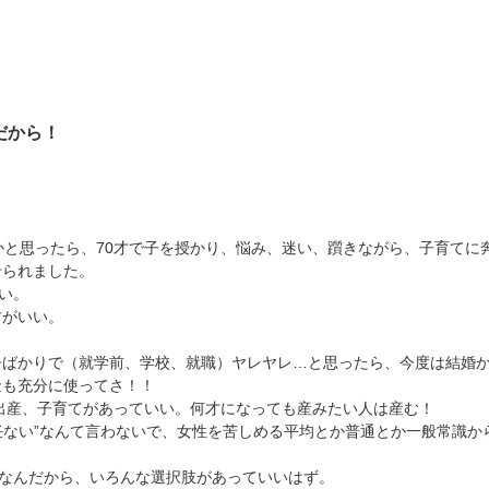
だから！
かと思ったら、70才で子を授かり、悩み、迷い、躓きながら、子育てに
せられました。
いい。
方がいい。
争ばかりで（就学前、学校、就職）ヤレヤレ…と思ったら、今度は結婚
金も充分に使ってさ！！
、出産、子育てがあっていい。何才になっても産みたい人は産む！
責任ない”なんて言わないで、女性を苦しめる平均とか普通とか一般常識
生なんだから、いろんな選択肢があっていいはず。