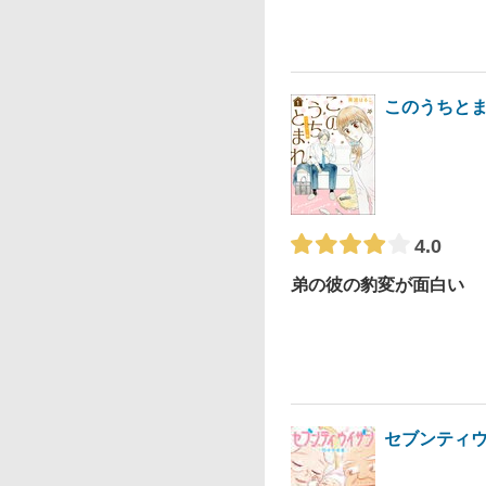
このうちとま
4.0
弟の彼の豹変が面白い
セブンティ