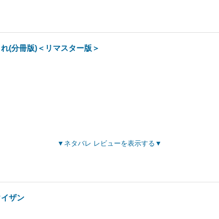
れ(分冊版)＜リマスター版＞
ネタバレ レビューを表示する
ウイザン