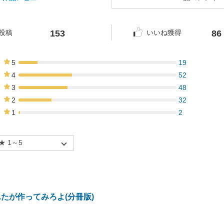
153
86
投稿
いいね獲得
5
19
12%
4
52
34%
3
48
31%
2
32
21%
1
2
1%
たが作ってみろよ(分冊版)