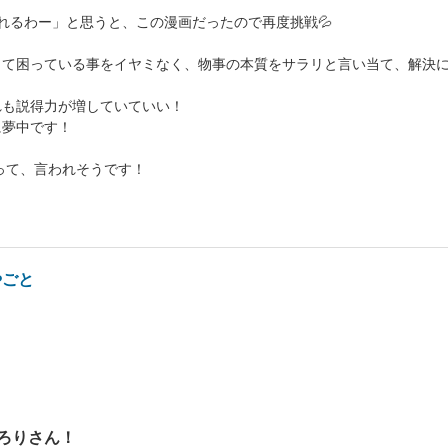
れるわー」と思うと、この漫画だったので再度挑戦💦
くて困っている事をイヤミなく、物事の本質をサラリと言い当て、解決
れも説得力が増していていい！
に夢中です！
って、言われそうです！
やごと
ろりさん！