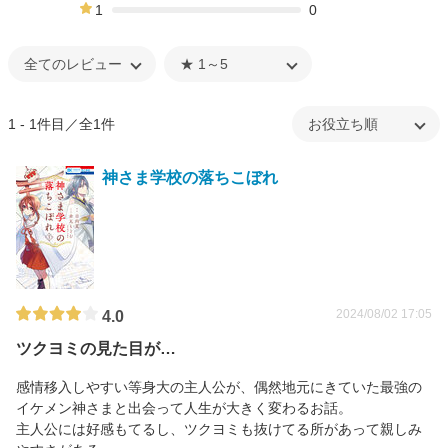
0%
1
0
0%
1 - 1件目／全1件
神さま学校の落ちこぼれ
2024/08/02 17:05
4.0
ツクヨミの見た目が…
感情移入しやすい等身大の主人公が、偶然地元にきていた最強の
イケメン神さまと出会って人生が大きく変わるお話。
主人公には好感もてるし、ツクヨミも抜けてる所があって親しみ