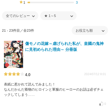
15%
1
3
5%
21 - 23件目／全23件
傷モノの花嫁～虐げられた私が、皇國の鬼神
に見初められた理由～ 分冊版
2024/07/12 8:01
4.0
表紙に惹かれて読んでみました！
なんだかんだ着物のヒロインと軍服のヒーローのお話は必ずチェ
ックしてしまう……
0