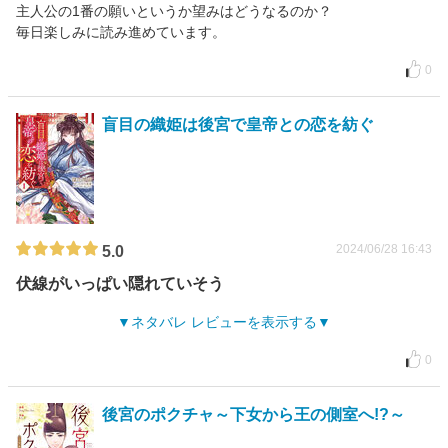
主人公の1番の願いというか望みはどうなるのか？
毎日楽しみに読み進めています。
0
盲目の織姫は後宮で皇帝との恋を紡ぐ
2024/06/28 16:43
5.0
伏線がいっぱい隠れていそう
ネタバレ レビューを表示する
0
後宮のポクチャ～下女から王の側室へ!?～