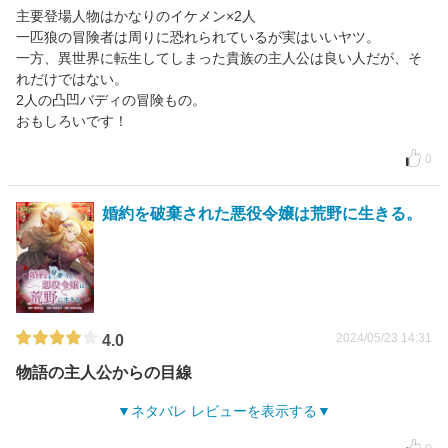
主要登場人物はかなりのイケメン×2人
一匹狼の冒険者は周りに恐れられているが実はいいヤツ。
一方、異世界に転生してしまった貴族の主人公は良い人だが、そ
れだけではない。
2人の凸凹バディの冒険もの。
おもしろいです！
0
婚約を破棄された悪役令嬢は荒野に生きる。
2024/05/23 14:31
4.0
物語の主人公からの目線
ネタバレ レビューを表示する