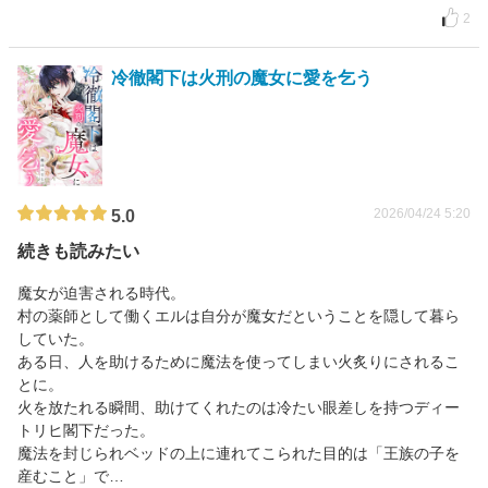
2
冷徹閣下は火刑の魔女に愛を乞う
2026/04/24 5:20
5.0
続きも読みたい
魔女が迫害される時代。
村の薬師として働くエルは自分が魔女だということを隠して暮ら
していた。
ある日、人を助けるために魔法を使ってしまい火炙りにされるこ
とに。
火を放たれる瞬間、助けてくれたのは冷たい眼差しを持つディー
トリヒ閣下だった。
魔法を封じられベッドの上に連れてこられた目的は「王族の子を
産むこと」で…