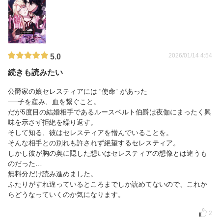
2026/01/14 4:54
5.0
続きも読みたい
公爵家の娘セレスティアには “使命” があった
──子を産み、血を繋ぐこと。
だが5度目の結婚相手であるルースベルト伯爵は夜伽にまったく興
味を示さず拒絶を繰り返す。
そして知る、彼はセレスティアを憎んでいることを。
そんな相手との別れも許されず絶望するセレスティア。
しかし彼が胸の奥に隠した想いはセレスティアの想像とは違うも
のだった…
無料分だけ読み進めました。
ふたりがすれ違っているところまでしか読めてないので、これか
らどうなっていくのか気になります。
2