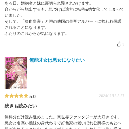
ある日、婚約者と妹に裏切られ殺されかけます。
命からがら脱出するも…気づけば遠方に転移&幼女化してしまって
いました。
そして、「冷血皇帝」と噂の他国の皇帝アルバートに拾われ保護
されることになります。
ふたりのこれからが気になります。
3
無能才女は悪女になりたい
2024/11/18 3:27
5.0
続きも読みたい
無料分だけ読み進めました。異世界ファンタジーが大好きです。
悪女と名高い義妹の身代わりで好色家の老いぼれ公爵様のもとへ