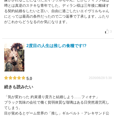
嫁がされることになったエイヴリルちゃん。しかしディラン様は
噂とは真逆のステキな青年でした。ディラン様は三年後に離縁す
る契約結婚をしたいと言い、自由に過ごしたいエイヴリルちゃん
にとっては最高の条件だったので二つ返事で了承します。ふたり
がこれからどうなるのか気になります。
3
2度目の人生は推しの食糧です!?
2026/06/28 5:38
5.0
続きも読みたい
「気が変わった 約束通り貴方と結婚しよう……フィオナ」
ブラック気味の会社で働く貧弱体質な瑠璃はある日突然過労死し
てしまう。
目が覚めるとゲーム世界の「推し」ギルベルト・アレキサンド公