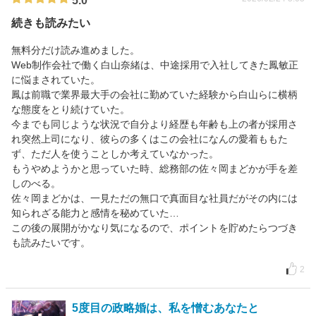
5.0
続きも読みたい
無料分だけ読み進めました。
Web制作会社で働く白山奈緒は、中途採用で入社してきた鳳敏正
に悩まされていた。
鳳は前職で業界最大手の会社に勤めていた経験から白山らに横柄
な態度をとり続けていた。
今までも同じような状況で自分より経歴も年齢も上の者が採用さ
れ突然上司になり、彼らの多くはこの会社になんの愛着ももた
ず、ただ人を使うことしか考えていなかった。
もうやめようかと思っていた時、総務部の佐々岡まどかが手を差
しのべる。
佐々岡まどかは、一見ただの無口で真面目な社員だがその内には
知られざる能力と感情を秘めていた…
この後の展開がかなり気になるので、ポイントを貯めたらつづき
も読みたいです。
2
5度目の政略婚は、私を憎むあなたと