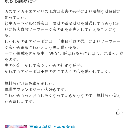
続きも読みたい
カスティカ王国アイリス地方は水害の続発により深刻な財政難に
陥っていた。
領主カーライル侯爵家は、借財の返済財源を融通してもらう代わ
りに超大貴族ノーフォーク家の姫を正妻として迎えることにな
る。
しかしその姫アイーダには、「毒殺計略の罪」によりノーフォー
ク家から追放されたという黒い噂がある。
一同が警戒を強める中、“悪女”と呼ばれるその姫はついに城へと姿
を現す。
夫の公妾、そして家臣団からの壮絶な反発。
それでもアイーダは不屈の強さで人々の心を動かしていく。
無料分だけ読み進めました。
異世界ファンタジーが大好きです。
これからもっとおもしろくなっていきそうなので、無料分が増え
たら嬉しいです。
2
悪魔を満足させる方法