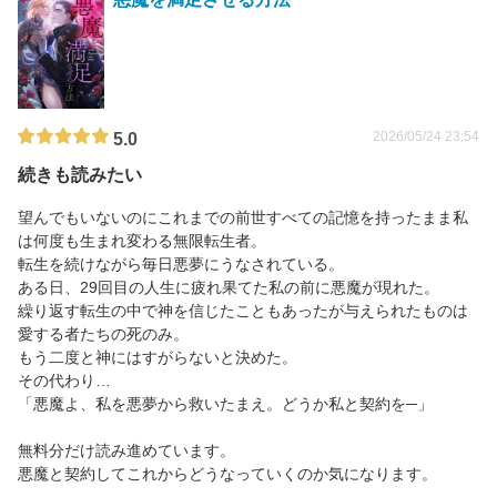
2026/05/24 23:54
5.0
続きも読みたい
望んでもいないのにこれまでの前世すべての記憶を持ったまま私
は何度も生まれ変わる無限転生者。
転生を続けながら毎日悪夢にうなされている。
ある日、29回目の人生に疲れ果てた私の前に悪魔が現れた。
繰り返す転生の中で神を信じたこともあったが与えられたものは
愛する者たちの死のみ。
もう二度と神にはすがらないと決めた。
その代わり…
「悪魔よ、私を悪夢から救いたまえ。どうか私と契約を─」
無料分だけ読み進めています。
悪魔と契約してこれからどうなっていくのか気になります。