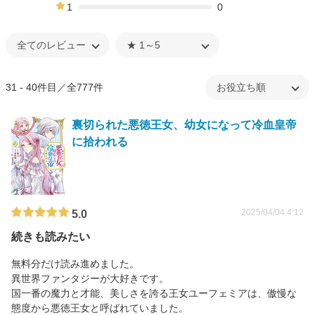
0%
1
0
0%
31 - 40件目／全777件
裏切られた悪徳王女、幼女になって冷血皇帝
に拾われる
2025/04/04 4:12
5.0
続きも読みたい
無料分だけ読み進めました。
異世界ファンタジーが大好きです。
国一番の魔力と才能、美しさを誇る王女ユーフェミアは、傲慢な
態度から悪徳王女と呼ばれていました。