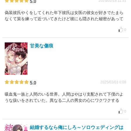
2025/02/18 11:51
5.0
偽装彼氏やくをしてくれた年下彼氏は女医の彼女が好きでたまら
なくて策を練って近づいてきたけど彼にも隠された秘密があって
0
甘美な傷痕
2025/03/01 0:08
5.0
吸血鬼一族と人間のいる世界。人間はやはり支配されて下僕のよ
うな扱いをされていた。異なる二人の男女の心にワクワクする
0
結婚するなら俺にしろ～ソロウェディングは