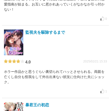
愛指南が始まる。お互いに惹かれあっていくがなかなか引っ付か
ない！
0
監視夫を駆除するまで
2025/02/21 15:33
4.0
ホラー作品かと思うぐらい裏切られてハッとさせられる。両親を
亡くし自分も怪我をして外出出来ない状況に仕向けた夫にショッ
ク。
1
暴君王の初恋