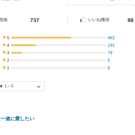
737
88
投稿
いいね獲得
5
462
63%
4
191
26%
3
79
11%
2
5
1%
1
0
0%
は一途に愛したい