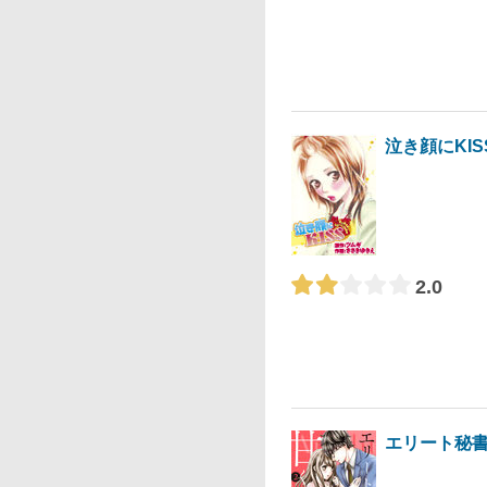
泣き顔にKIS
2.0
エリート秘