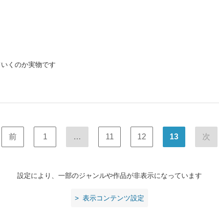
ていくのか実物です
前
1
…
11
12
13
次
設定により、一部のジャンルや作品が非表示になっています
表示コンテンツ設定