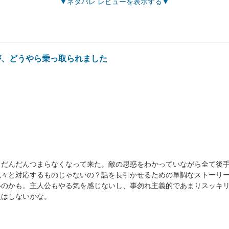
ネタバレ レビューを表示する
が、どうやら乗っ取られました
、だんだんつまらなくなって来た。敵の思惑をわかっていながら全て後
色々と対応するものじゃないの？話を長引かせるための単調なストーリ
いのかも。主人公もやる気を感じないし、事勿れ主義的であまりスッキ
入はしないかな。