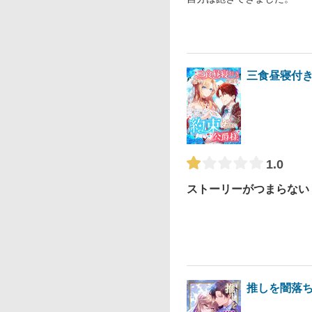
三食昼寝付
1.0
ストーリーがつまらない
推しを闇落