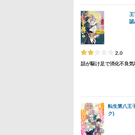
王
認
2.0
話が駆け足で消化不良気
転生第八王
ク)