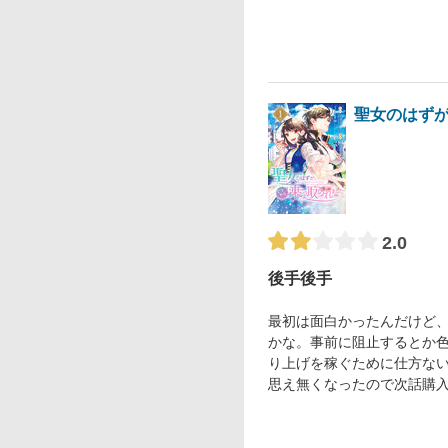
聖女のはず
2.0
後手後手
最初は面白かったんだけど
かな。事前に阻止するとか
り上げを稼ぐために仕方な
思え無くなったので次話購