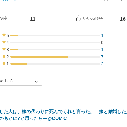
11
16
投稿
いいね獲得
5
1
9%
4
0
0%
3
1
9%
2
7
64%
1
2
18%
した人は、妹の代わりに死んでくれと言った。―妹と結婚した
のもとに?と思ったら―@COMIC