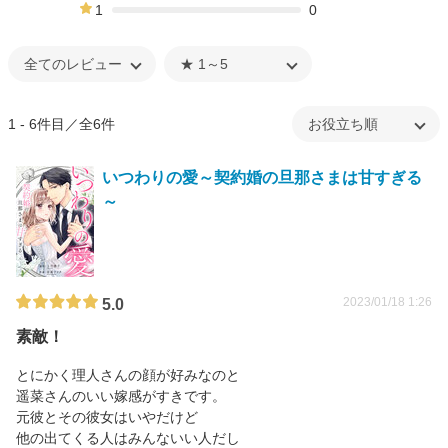
15%
1
0
0%
1 - 6件目／全6件
いつわりの愛～契約婚の旦那さまは甘すぎる
～
2023/01/18 1:26
5.0
素敵！
とにかく理人さんの顔が好みなのと
遥菜さんのいい嫁感がすきです。
元彼とその彼女はいやだけど
他の出てくる人はみんないい人だし