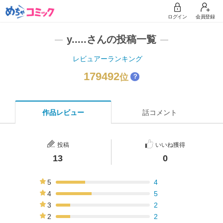
ログイン
会員登録
y.....さんの投稿一覧
レビュアーランキング
179492
位
？
作品レビュー
話コメント
投稿
いいね獲得
13
0
5
4
31%
4
5
38%
3
2
15%
2
2